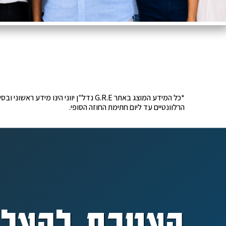
*כל המידע המוצג באתר G.R.E נדל"ן יוונ
הרלוונטיים עד ליום חתימת החוזה הסופי.