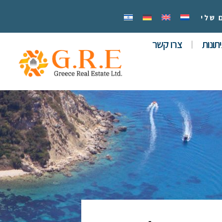
 שלי
תונות
צרו קשר