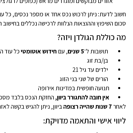
אזורים מבוקשים ומוגדרים מראש (כפופים לרגולצי
חשוב לדעת: ניתן לרכוש נכס אחד או מספר נכסים, כל ע
סכום השיפוץ וההוצאות הנלוות לרכישה נכללים בחישוב 
מה כוללת הגולדן ויזה?
תושבות ל־
5 שנים
, עם
חידוש אוטומטי
כל עוד ה
בן/בת זוג
ילדים עד גיל 21
הורים של שני בני הזוג
תנועה חופשית במדינות אירופה
אין חובה להתגורר ביוון,
החזקת הנכס בלבד מספ
לאחר
7 שנות שהייה רצופה
ביוון, ניתן להגיש בקשה לאז
ליווי אישי והתאמה מדויקת: