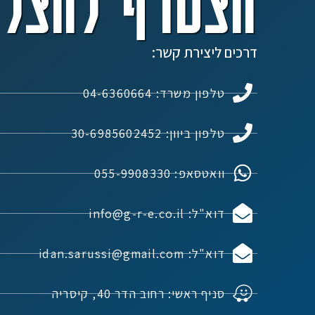
הצטרף להצלח
דרכים ליצירת קשר:
טלפון משרד: 04-6360664
טלפון ביוון: 30-6985602452
וואטסאפ: 055-9908330
דוא"ל: info@g-r-e.co.il
דוא"ל: idan.sarussi@gmail.com
סניף ראשי: רחוב הדר 40, קיסריה