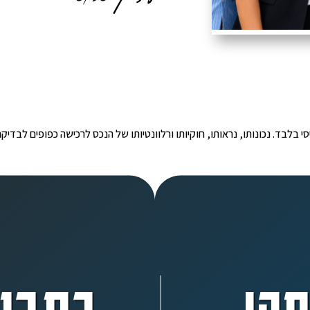
י הינו מידע ראשוני ובסיסי בלבד. נכונותו, נראותו, חוקיותו ורלוונטיותו של הנכס לרכישה כפ