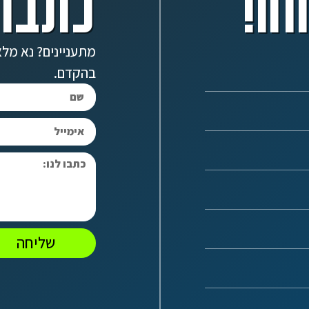
ה!
כתבו 
מתעניינים? נא מלא
בהקדם.
שליחה