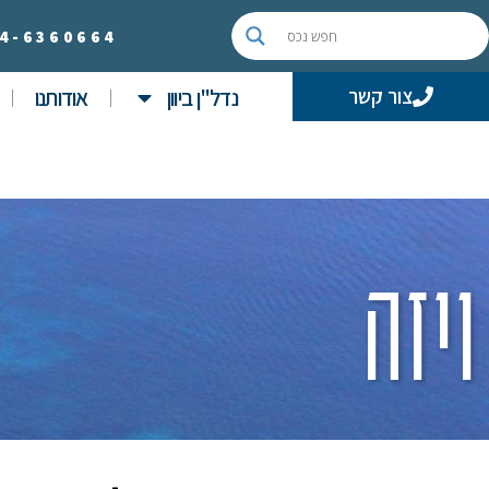
4-
6360664
נדל"ן ביוון
אודותנו
צור קשר
ויזה