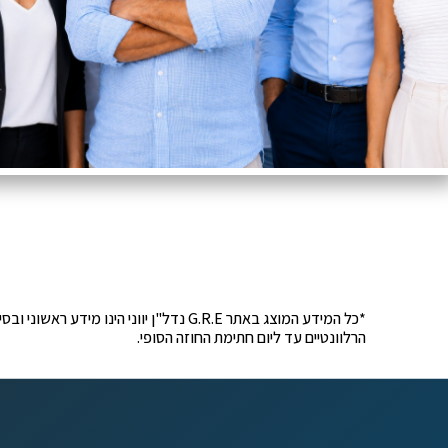
*כל המידע המוצג באתר G.R.E נדל"ן יוונ
הרלוונטיים עד ליום חתימת החוזה הסופי.