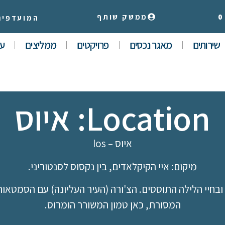
0
ממשק שותף
המועדפים
שירותים
מאגר נכסים
פרויקטים
ממליצים
עי
Location: איוס
איוס – Ios
מיקום: איי הקיקלאדים, בין נקסוס לסנטוריני.
ם ובחיי הלילה התוססים. הצ'ורה (העיר העליונה) עם הסמטאו
המסורת, כאן טמון המשורר הומרוס.