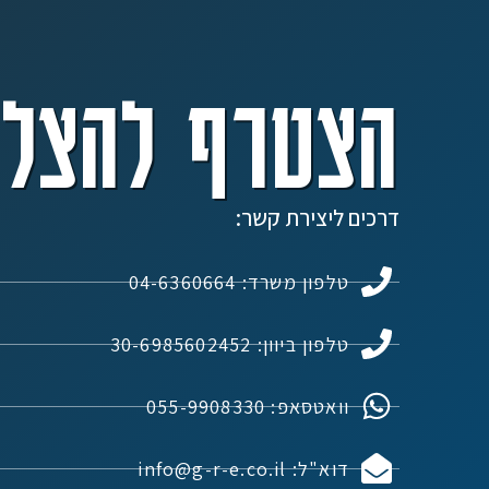
הצטרף להצלח
דרכים ליצירת קשר:
טלפון משרד: 04-6360664
טלפון ביוון: 30-6985602452
וואטסאפ: 055-9908330
דוא"ל: info@g-r-e.co.il