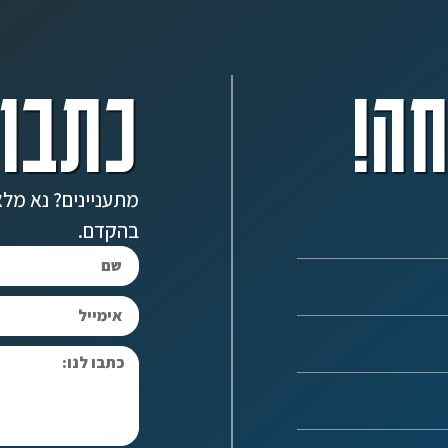
ה!
כתבו 
מתעניינים? נא מלא
בהקדם.