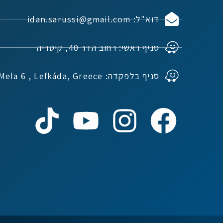
דוא"ל: idan.sarussi@gmail.com
סניף ראשי: רחוב הדר 40, קיסריה
סניף בלפקדה: Ioannou Mela 6 , Lefkáda, Greece
נדל"ן ביוון G.R.E
מקוון