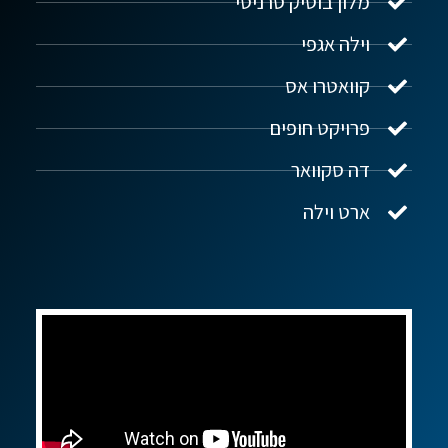
מלון בוטיק סרניטי
וילה אגפי
נדל"ן ביוון G.R.E
מקוון
קוואטרו אס
פרויקט חופים
שלום! איך אפשר לעזור?
דה סקוואר
ארט וילה