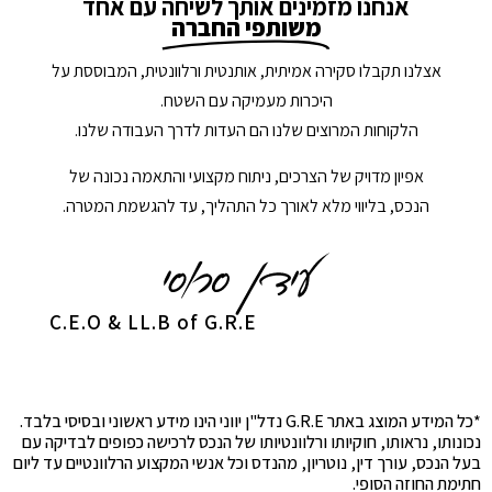
אנחנו מזמינים אותך לשיחה עם אחד
משותפי החברה
אצלנו תקבלו סקירה אמיתית, אותנטית ורלוונטית, המבוססת על
היכרות מעמיקה עם השטח.
הלקוחות המרוצים שלנו הם העדות לדרך העבודה שלנו.
אפיון מדויק של הצרכים, ניתוח מקצועי והתאמה נכונה של
הנכס, בליווי מלא לאורך כל התהליך, עד להגשמת המטרה.
C.E.O & LL.B of G.R.E
*כל המידע המוצג באתר G.R.E נדל"ן יווני הינו מידע ראשוני ובסיסי בלבד.
נכונותו, נראותו, חוקיותו ורלוונטיותו של הנכס לרכישה כפופים לבדיקה עם
בעל הנכס, עורך דין, נוטריון, מהנדס וכל אנשי המקצוע הרלוונטיים עד ליום
חתימת החוזה הסופי.