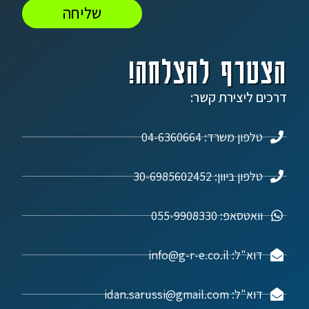
שליחה
הצטרף להצלחה!
דרכים ליצירת קשר:
טלפון משרד: 04-6360664
טלפון ביוון: 30-6985602452
וואטסאפ: 055-9908330
דוא"ל: info@g-r-e.co.il
דוא"ל: idan.sarussi@gmail.com