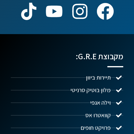
מקבוצת G.R.E:
תיירות ביוון
מלון בוטיק סרניטי
וילה אגפי
נדל"ן ביוון G.R.E
מקוון
קוואטרו אס
פרויקט חופים
שלום! איך אפשר לעזור?