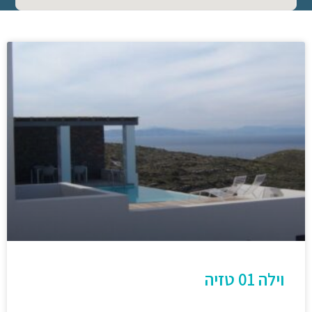
וילה 01 טזיה