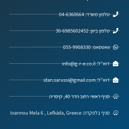
טלפון משרד: 04-6360664
טלפון ביוון: 30-6985602452
וואטסאפ: 055-9908330
דוא"ל: info@g-r-e.co.il
דוא"ל: idan.sarussi@gmail.com
סניף ראשי: רחוב הדר 40, קיסריה
סניף בלפקדה: Ioannou Mela 6 , Lefkáda, Greece