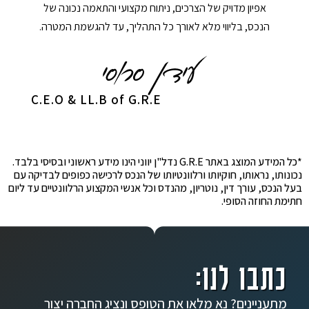
אפיון מדויק של הצרכים, ניתוח מקצועי והתאמה נכונה של
הנכס, בליווי מלא לאורך כל התהליך, עד להגשמת המטרה.
C.E.O & LL.B of G.R.E
*כל המידע המוצג באתר G.R.E נדל"ן יווני הינו מידע ראשוני ובסיסי בלבד.
נכונותו, נראותו, חוקיותו ורלוונטיותו של הנכס לרכישה כפופים לבדיקה עם
בעל הנכס, עורך דין, נוטריון, מהנדס וכל אנשי המקצוע הרלוונטיים עד ליום
חתימת החוזה הסופי.
כתבו לנו:
מתעניינים? נא מלאו את הטופס ונציג החברה יצור