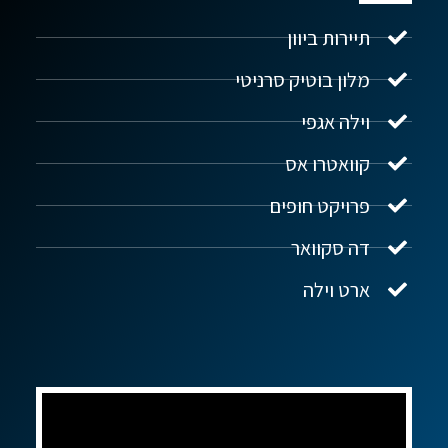
תיירות ביוון
מלון בוטיק סרניטי
וילה אגפי
נדל"ן ביוון G.R.E
מקוון
קוואטרו אס
פרויקט חופים
שלום! איך אפשר לעזור?
דה סקוואר
ארט וילה