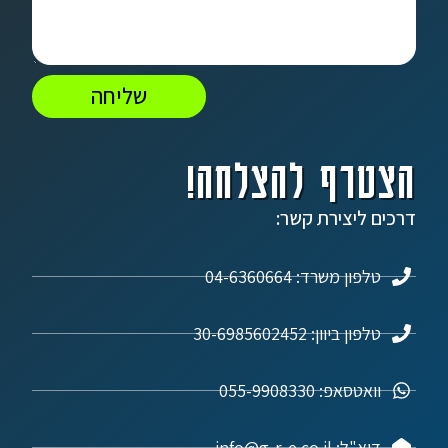
שליחה
הצטרף להצלחה!
דרכים ליצירת קשר:
טלפון משרד: 04-6360664
טלפון ביוון: 30-6985602452
וואטסאפ: 055-9908330
דוא"ל: info@g-r-e.co.il