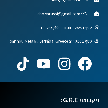
דוא"ל: idan.sarussi@gmail.com
סניף ראשי: רחוב הדר 40, קיסריה
סניף בלפקדה: Ioannou Mela 6 , Lefkáda, Greece
מקבוצת G.R.E: