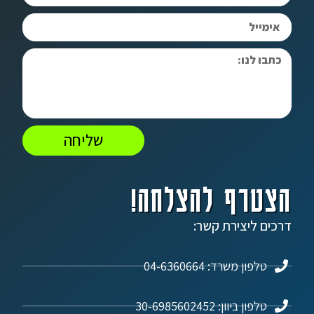
שליחה
הצטרף להצלחה!
דרכים ליצירת קשר:
טלפון משרד: 04-6360664
טלפון ביוון: 30-6985602452