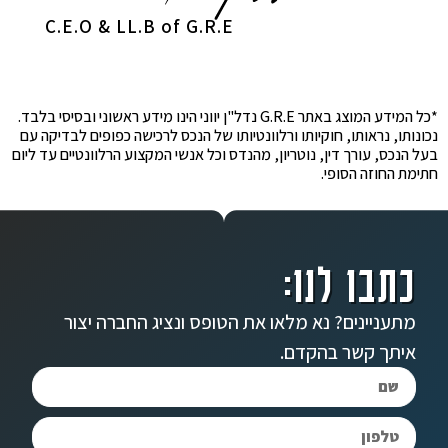
C.E.O & LL.B of G.R.E
*כל המידע המוצג באתר G.R.E נדל"ן יווני הינו מידע ראשוני ובסיסי בלבד.
נכונותו, נראותו, חוקיותו ורלוונטיותו של הנכס לרכישה כפופים לבדיקה עם
בעל הנכס, עורך דין, נוטריון, מהנדס וכל אנשי המקצוע הרלוונטיים עד ליום
חתימת החוזה הסופי.
כתבו לנו:
מתעניינים? נא מלאו את הטופס ונציג החברה יצור
איתך קשר בהקדם.