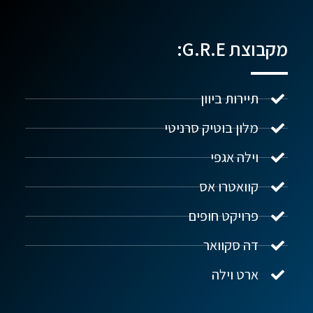
מקבוצת G.R.E:
תיירות ביוון
מלון בוטיק סרניטי
וילה אגפי
נדל"ן ביוון G.R.E
מקוון
קוואטרו אס
פרויקט חופים
שלום! איך אפשר לעזור?
דה סקוואר
ארט וילה