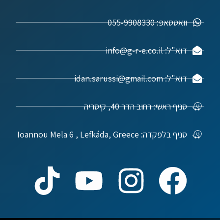
וואטסאפ: 055-9908330
דוא"ל: info@g-r-e.co.il
דוא"ל: idan.sarussi@gmail.com
סניף ראשי: רחוב הדר 40, קיסריה
סניף בלפקדה: Ioannou Mela 6 , Lefkáda, Greece