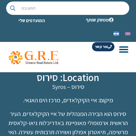
ממשק שותף
המועדפים שלי
צור קשר
Location: סירוס
סירוס – Syros
מיקום: איי הקיקלאדים, מרכז הים האגאי.
סירוס הוא הבירה המנהלית של איי הקיקלאדים. העיר
הראשית ארמופולי מאופיינת באדריכלות ניאו-קלאסית
מרשימה, תיאטרון אפולון ואווירה תרבותית עשירה. האי