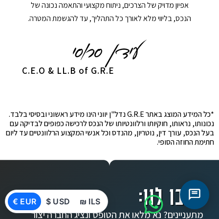
אפיון מדויק של הצרכים, ניתוח מקצועי והתאמה נכונה של
הנכס, בליווי מלא לאורך כל התהליך, עד להגשמת המטרה.
C.E.O & LL.B of G.R.E
*כל המידע המוצג באתר G.R.E נדל"ן יווני הינו מידע ראשוני ובסיסי בלבד.
נכונותו, נראותו, חוקיותו ורלוונטיותו של הנכס לרכישה כפופים לבדיקה עם
בעל הנכס, עורך דין, נוטריון, מהנדס וכל אנשי המקצוע הרלוונטיים עד ליום
חתימת החוזה הסופי.
כתבו לנו:
€ EUR
$ USD
₪ ILS
מתעניינים? נא מלאו את הטופס ונציג החברה יצור