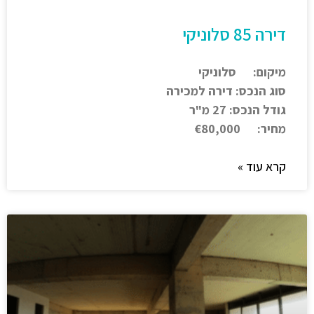
דירה 85 סלוניקי
מיקום: סלוניקי
סוג הנכס: דירה למכירה
גודל הנכס: 27 מ"ר
מחיר: €80,000
קרא עוד »