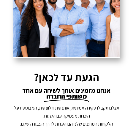
הגעת עד לכאן?
נדל"ן ביוון G.R.E
מקוון
אנחנו מזמינים אותך לשיחה עם אחד
משותפי החברה
שלום! איך אפשר לעזור?
אצלנו תקבלו סקירה אמיתית, אותנטית ורלוונטית, המבוססת על
היכרות מעמיקה עם השטח.
הלקוחות המרוצים שלנו הם העדות לדרך העבודה שלנו.