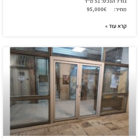
גודל הנכס: 51 מ"ר
מחיר: 95,000€
קרא עוד »