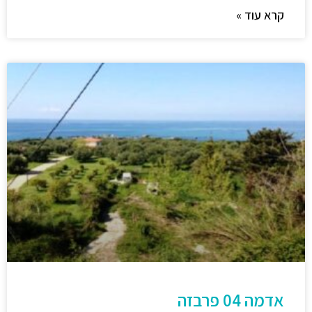
קרא עוד »
נדל"ן ביוון G.R.E
מקוון
שלום! איך אפשר לעזור?
אדמה 04 פרבזה