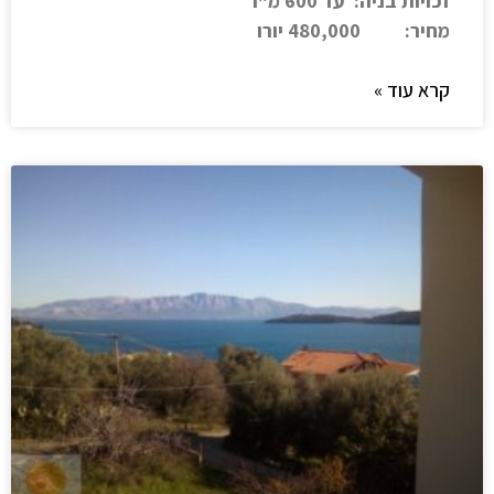
זכויות בניה: עד 600 מ"ר
מחיר: 480,000
יורו
קרא עוד »