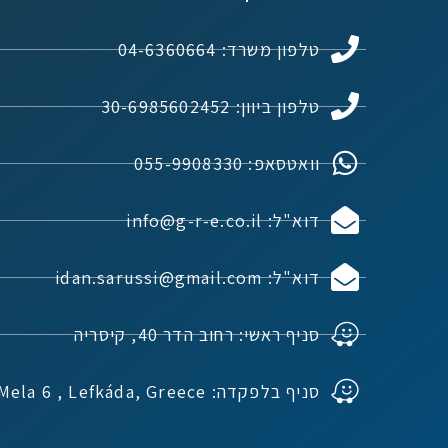
טלפון משרד: 04-6360664
טלפון ביוון: 30-6985602452
וואטסאפ: 055-9908330
דוא"ל: info@g-r-e.co.il
דוא"ל: idan.sarussi@gmail.com
סניף ראשי: רחוב הדר 40, קיסריה
סניף בלפקדה: Ioannou Mela 6 , Lefkáda, Greece