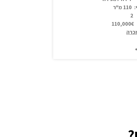
מ"ר
2
1
כרה
?