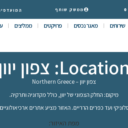
0
ממשק שותף
המועדפים
שירותים
מאגר נכסים
פרויקטים
ממליצים
עי
Locatio: צפון יוון
צפון יוון – Northern Greece
מיקום: החלק הצפוני של יוון, כולל מקדוניה ותרקיה.
ר סלוניקי ועד כפרים הרריים. האזור מציע אתרים ארכיאולוגיי
מפת האיזור: