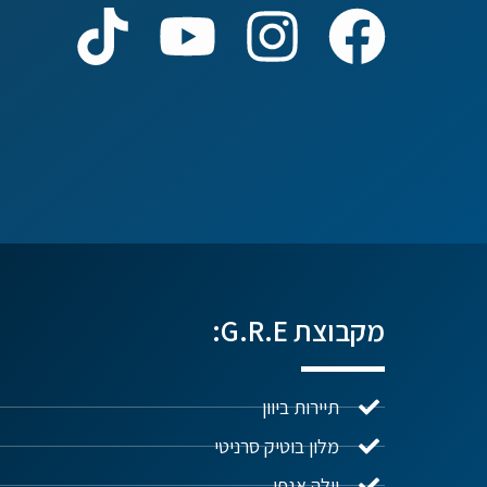
נדל"ן ביוון G.R.E
מקוון
שלום! איך אפשר לעזור?
מקבוצת G.R.E:
תיירות ביוון
מלון בוטיק סרניטי
וילה אגפי