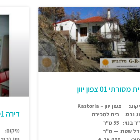
 מסורתי 01 צפון יוון
ום: צפון יוון – Kastoria
דירה 01 צפון יוון – נמכר
ג נכס: בית למכירה
 בנוי: 55 מ"ר
מיקום: צ
דל שטח: — מ"ר
סוג נכס:
ר: 15,000 €