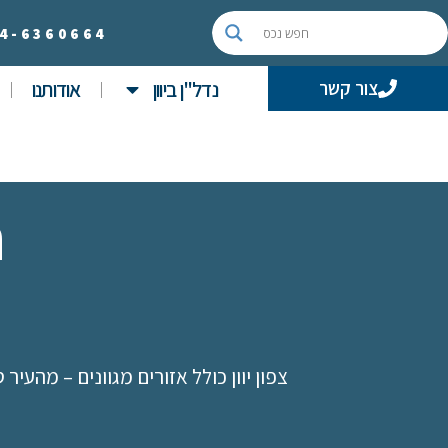
4-
6360664
נדל"ן ביוון
אודותנו
צור קשר
n
צפון יוון כולל אזורים מגוונים – מהעי