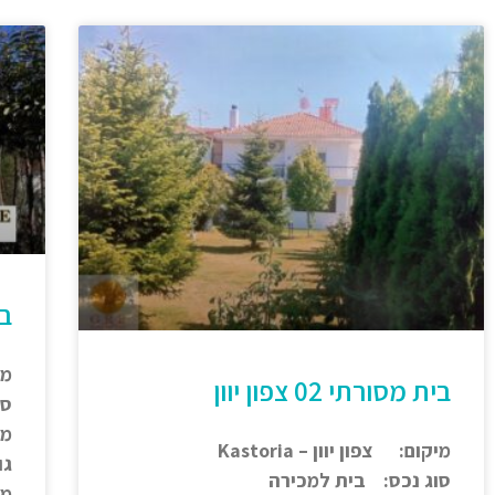
בית
מיק
בית מסורתי 02 צפון יוון
סו
מ"ר
מיקום: צפון יוון – Kastoria
גו
סוג נכס: בית למכירה
מחי