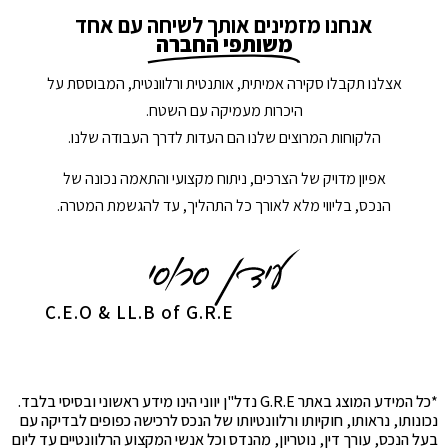
אנחנו מזמינים אותך לשיחה עם אחד
משותפי החברה
אצלנו תקבלו סקירה אמיתית, אותנטית ורלוונטית, המבוססת על
היכרות מעמיקה עם השטח.
הלקוחות המרוצים שלנו הם העדות לדרך העבודה שלנו.
אפיון מדויק של הצרכים, ניתוח מקצועי והתאמה נכונה של
הנכס, בליווי מלא לאורך כל התהליך, עד להגשמת המטרה.
C.E.O & LL.B of G.R.E
*כל המידע המוצג באתר G.R.E נדל"ן יווני הינו מידע ראשוני ובסיסי בלבד.
נכונותו, נראותו, חוקיותו ורלוונטיותו של הנכס לרכישה כפופים לבדיקה עם
בעל הנכס, עורך דין, נוטריון, מהנדס וכל אנשי המקצוע הרלוונטיים עד ליום