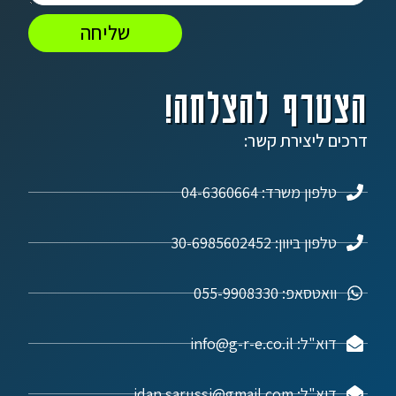
שליחה
הצטרף להצלחה!
דרכים ליצירת קשר:
טלפון משרד: 04-6360664
טלפון ביוון: 30-6985602452
וואטסאפ: 055-9908330
דוא"ל: info@g-r-e.co.il
דוא"ל: idan.sarussi@gmail.com