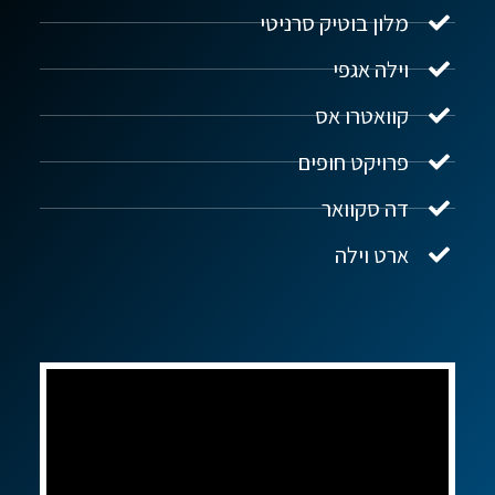
מלון בוטיק סרניטי
וילה אגפי
נדל"ן ביוון G.R.E
מקוון
קוואטרו אס
פרויקט חופים
שלום! איך אפשר לעזור?
דה סקוואר
ארט וילה