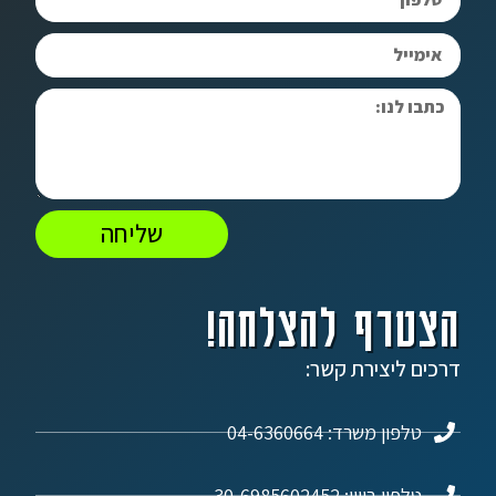
שליחה
הצטרף להצלחה!
דרכים ליצירת קשר:
טלפון משרד: 04-6360664
טלפון ביוון: 30-6985602452