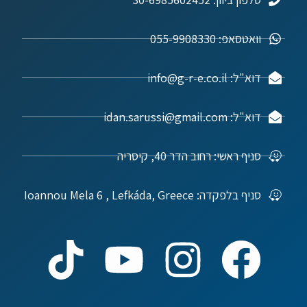
וואטסאפ: 055-9908330
דוא"ל: info@g-r-e.co.il
דוא"ל: idan.sarussi@gmail.com
סניף ראשי: רחוב הדר 40, קיסריה
סניף בלפקדה: Ioannou Mela 6 , Lefkáda, Greece