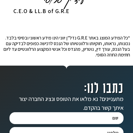
C.E.O & LL.B of G.R.E
*כל המידע המוצג באתר G.R.E נדל"ן יווני הינו מידע ראשוני ובסיסי בלבד.
נכונותו, נראותו, חוקיותו ורלוונטיותו של הנכס לרכישה כפופים לבדיקה עם
בעל הנכס, עורך דין, נוטריון, מהנדס וכל אנשי המקצוע הרלוונטיים עד ליום
חתימת החוזה הסופי.
כתבו לנו:
מתעניינים? נא מלאו את הטופס ונציג החברה יצור
איתך קשר בהקדם.