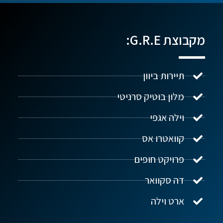
מקבוצת G.R.E:
תיירות ביוון
מלון בוטיק סרניטי
וילה אגפי
נדל"ן ביוון G.R.E
מקוון
קוואטרו אס
פרויקט חופים
שלום! איך אפשר לעזור?
דה סקוואר
ארט וילה