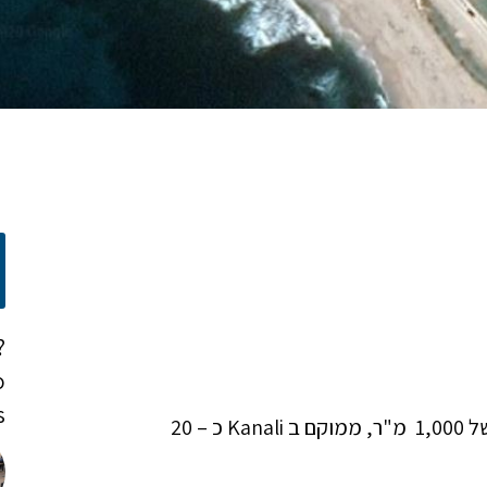
?
o
!
מגרש אדמה המחולק ל – 2 חלקים שווים, בגודל כולל של 1,000 מ"ר, ממוקם ב Kanali כ – 20