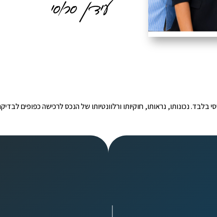
י הינו מידע ראשוני ובסיסי בלבד. נכונותו, נראותו, חוקיותו ורלוונטיותו של הנכס לרכישה כפ