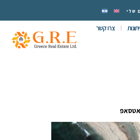
 שלי
תונות
צרו קשר
אטסאפ