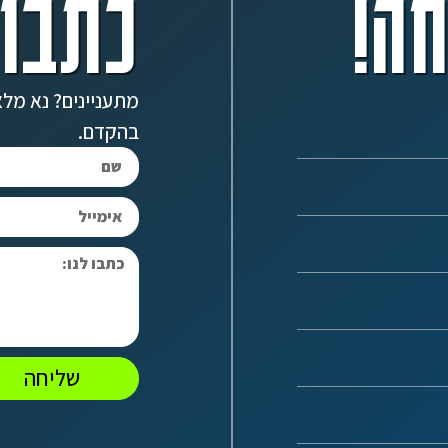
ה!
כתבו 
מתעניינים? נא מלא
בהקדם.
שליחה