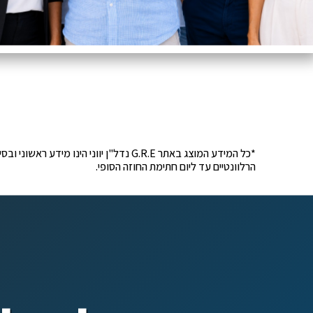
*כל המידע המוצג באתר G.R.E נדל"ן יוונ
הרלוונטיים עד ליום חתימת החוזה הסופי.