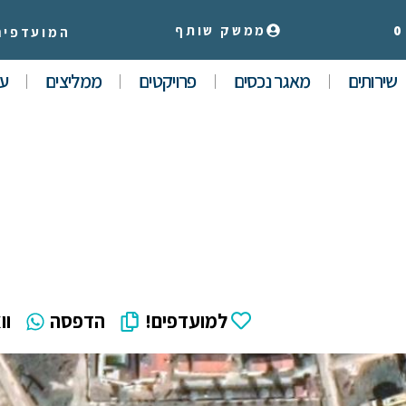
0
ממשק שותף
המועדפים
שירותים
מאגר נכסים
פרויקטים
ממליצים
עי
למועדפים!
הדפסה
וו