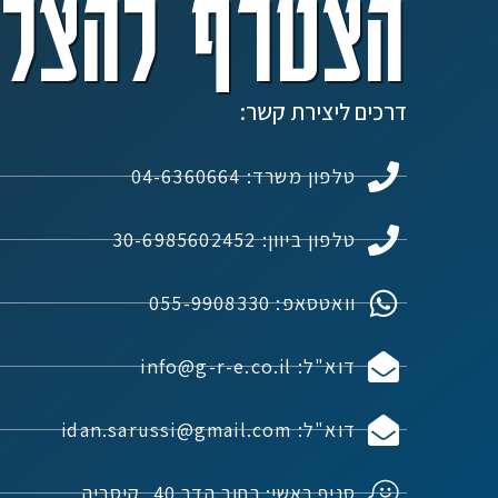
הצטרף להצלח
דרכים ליצירת קשר:
טלפון משרד: 04-6360664
טלפון ביוון: 30-6985602452
וואטסאפ: 055-9908330
דוא"ל: info@g-r-e.co.il
דוא"ל: idan.sarussi@gmail.com
סניף ראשי: רחוב הדר 40, קיסריה