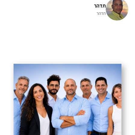
תדהר
תדהר