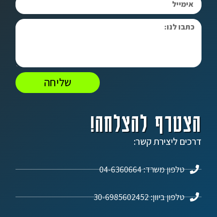
שליחה
הצטרף להצלחה!
דרכים ליצירת קשר:
טלפון משרד: 04-6360664
טלפון ביוון: 30-6985602452