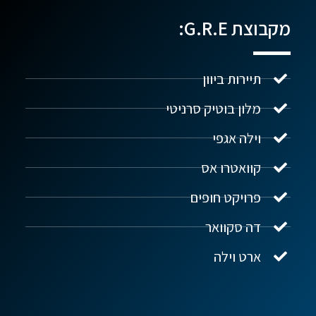
מקבוצת G.R.E:
תיירות ביוון
מלון בוטיק סרניטי
וילה אגפי
נדל"ן ביוון G.R.E
מקוון
קוואטרו אס
פרויקט חופים
שלום! איך אפשר לעזור?
דה סקוואר
ארט וילה