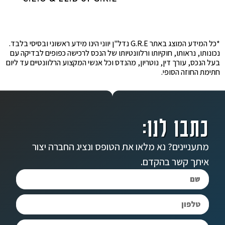
*כל המידע המוצג באתר G.R.E נדל"ן יווני הינו מידע ראשוני ובסיסי בלבד.
נכונותו, נראותו, חוקיותו ורלוונטיותו של הנכס לרכישה כפופים לבדיקה עם
בעל הנכס, עורך דין, נוטריון, מהנדס וכל אנשי המקצוע הרלוונטיים עד ליום
חתימת החוזה הסופי.
כתבו לנו:
מתעניינים? נא מלאו את הטופס ונציג החברה יצור
איתך קשר בהקדם.