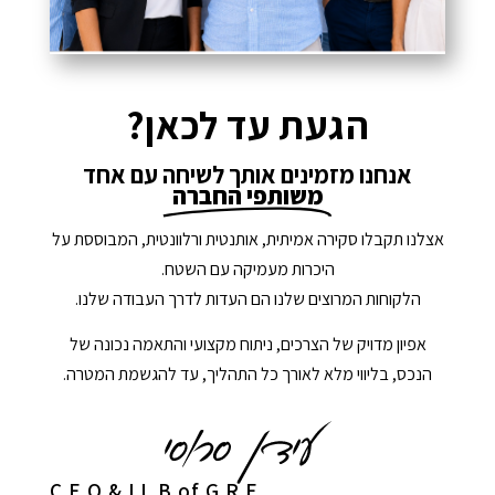
הגעת עד לכאן?
אנחנו מזמינים אותך לשיחה עם אחד
משותפי החברה
אצלנו תקבלו סקירה אמיתית, אותנטית ורלוונטית, המבוססת על
היכרות מעמיקה עם השטח.
הלקוחות המרוצים שלנו הם העדות לדרך העבודה שלנו.
אפיון מדויק של הצרכים, ניתוח מקצועי והתאמה נכונה של
הנכס, בליווי מלא לאורך כל התהליך, עד להגשמת המטרה.
C.E.O & LL.B of G.R.E