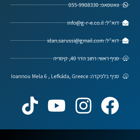
וואטסאפ: 055-9908330
דוא"ל: info@g-r-e.co.il
דוא"ל: idan.sarussi@gmail.com
סניף ראשי: רחוב הדר 40, קיסריה
סניף בלפקדה: Ioannou Mela 6 , Lefkáda, Greece