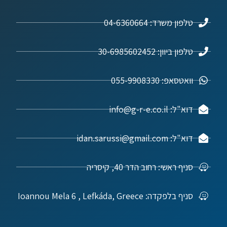
טלפון משרד: 04-6360664
טלפון ביוון: 30-6985602452
וואטסאפ: 055-9908330
דוא"ל: info@g-r-e.co.il
דוא"ל: idan.sarussi@gmail.com
סניף ראשי: רחוב הדר 40, קיסריה
סניף בלפקדה: Ioannou Mela 6 , Lefkáda, Greece