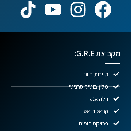
מקבוצת G.R.E:
תיירות ביוון
מלון בוטיק סרניטי
וילה אגפי
נדל"ן ביוון G.R.E
מקוון
קוואטרו אס
פרויקט חופים
שלום! איך אפשר לעזור?