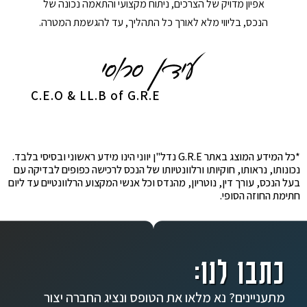
אפיון מדויק של הצרכים, ניתוח מקצועי והתאמה נכונה של
הנכס, בליווי מלא לאורך כל התהליך, עד להגשמת המטרה.
C.E.O & LL.B of G.R.E
*כל המידע המוצג באתר G.R.E נדל"ן יווני הינו מידע ראשוני ובסיסי בלבד.
נכונותו, נראותו, חוקיותו ורלוונטיותו של הנכס לרכישה כפופים לבדיקה עם
בעל הנכס, עורך דין, נוטריון, מהנדס וכל אנשי המקצוע הרלוונטיים עד ליום
חתימת החוזה הסופי.
כתבו לנו:
מתעניינים? נא מלאו את הטופס ונציג החברה יצור