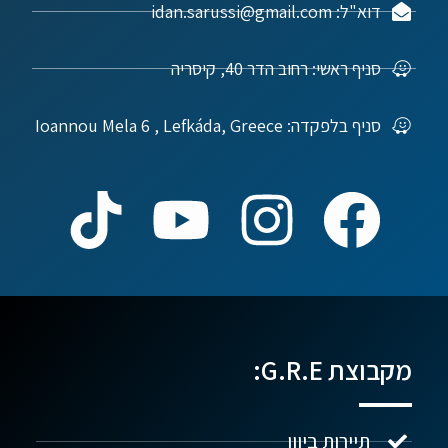
דוא"ל: idan.sarussi@gmail.com
סניף ראשי: רחוב הדר 40, קיסריה
סניף בלפקדה: Ioannou Mela 6 , Lefkáda, Greece
מקבוצת G.R.E:
תיירות ביוון