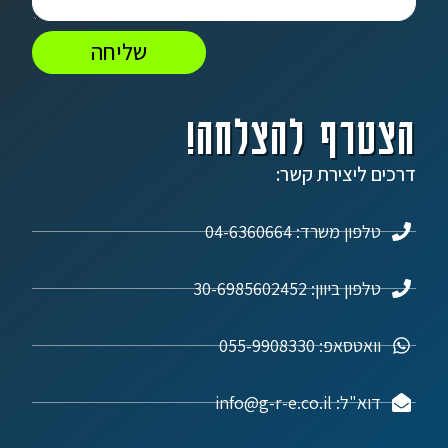
שליחה
הצטרף להצלחה!
דרכים ליצירת קשר:
טלפון משרד: 04-6360664
טלפון ביוון: 30-6985602452
וואטסאפ: 055-9908330
דוא"ל: info@g-r-e.co.il