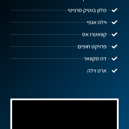
מלון בוטיק סרניטי
וילה אגפי
נדל"ן ביוון G.R.E
מקוון
קוואטרו אס
פרויקט חופים
שלום! איך אפשר לעזור?
דה סקוואר
ארט וילה