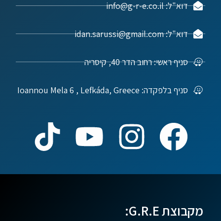
דוא"ל: info@g-r-e.co.il
דוא"ל: idan.sarussi@gmail.com
סניף ראשי: רחוב הדר 40, קיסריה
סניף בלפקדה: Ioannou Mela 6 , Lefkáda, Greece
מקבוצת G.R.E: