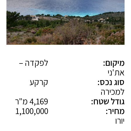
מיקום:
לפקדה –
את'ני
סוג נכס:
קרקע
למכירה
גודל שטח:
4,169 מ"ר
מחיר:
1,100,000
יורו