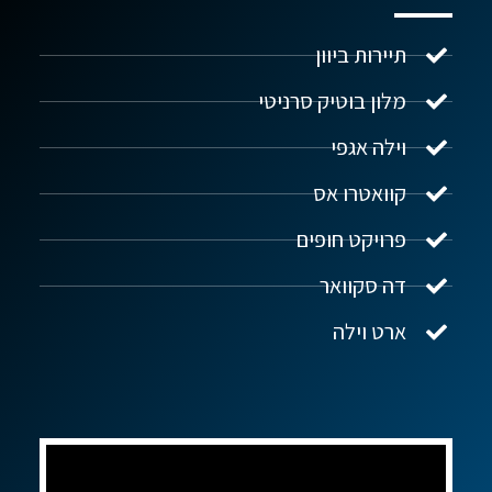
תיירות ביוון
מלון בוטיק סרניטי
וילה אגפי
נדל"ן ביוון G.R.E
מקוון
קוואטרו אס
פרויקט חופים
שלום! איך אפשר לעזור?
דה סקוואר
ארט וילה