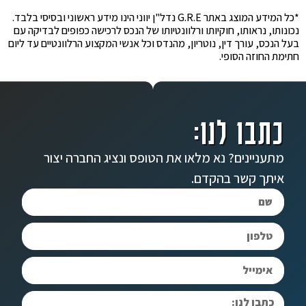
*כל המידע המוצג באתר G.R.E נדל"ן יווני הינו מידע ראשוני ובסיסי בלבד.
נכונותו, נראותו, חוקיותו ורלוונטיותו של הנכס לרכישה כפופים לבדיקה עם
בעל הנכס, עורך דין, נוטריון, מהנדס וכל אנשי המקצוע הרלוונטיים עד ליום
חתימת החוזה הסופי.
כתבו לנו:
מתעניינים? נא מלאו את הטופס ונציג החברה יצור
איתך קשר בהקדם.