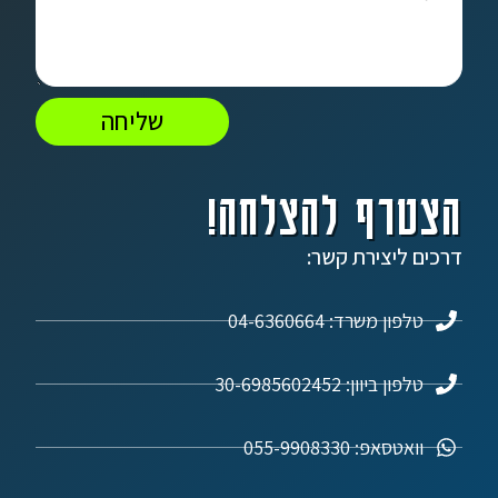
שליחה
הצטרף להצלחה!
דרכים ליצירת קשר:
טלפון משרד: 04-6360664
טלפון ביוון: 30-6985602452
וואטסאפ: 055-9908330