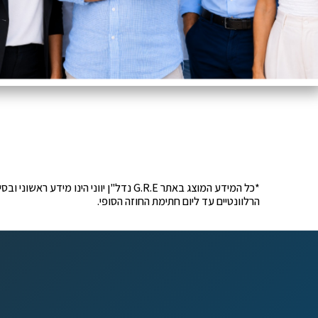
*כל המידע המוצג באתר G.R.E נדל"ן יוונ
הרלוונטיים עד ליום חתימת החוזה הסופי.