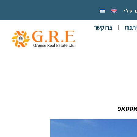
 שלי
תונות
צרו קשר
אטסאפ