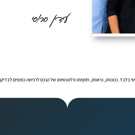
י הינו מידע ראשוני ובסיסי בלבד. נכונותו, נראותו, חוקיותו ורלוונטיותו של הנכס לרכישה כפ