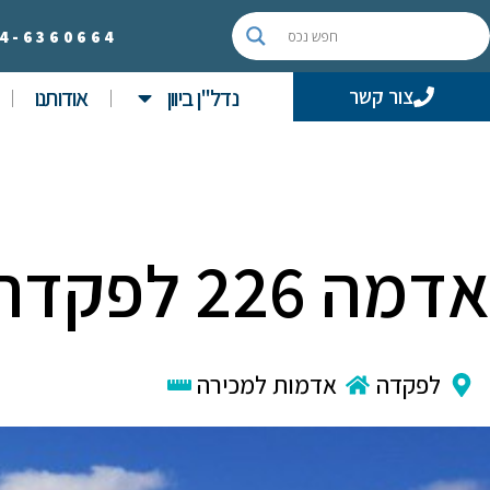
4-
6360664
נדל"ן ביוון
אודותנו
צור קשר
אדמה 226 לפקדה – קרוב הים!
לפקדה
אדמות למכירה