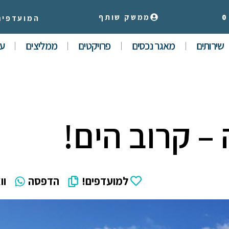
0
ממשק שותף
המועדפים
שירותים
מאגר נכסים
פרויקטים
ממליצים
עי
למועדפים!
הדפסה
וו