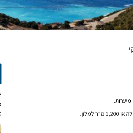
י
?
o
!