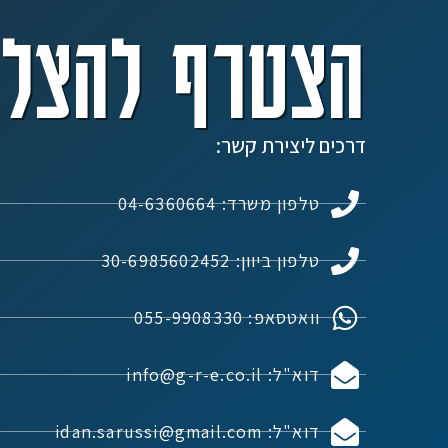
הצטרף להצלח
דרכים ליצירת קשר:
טלפון משרד: 04-6360664
טלפון ביוון: 30-6985602452
וואטסאפ: 055-9908330
דוא"ל: info@g-r-e.co.il
דוא"ל: idan.sarussi@gmail.com