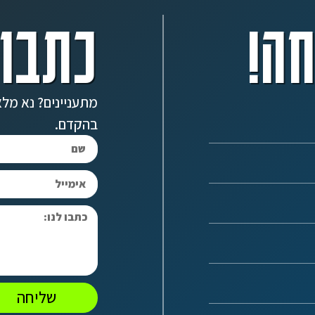
ה!
כתבו 
מתעניינים? נא מלא
בהקדם.
שליחה