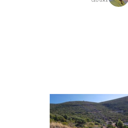
CEO G.R.E