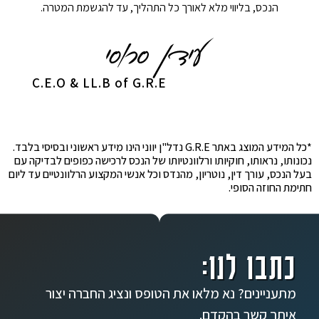
הנכס, בליווי מלא לאורך כל התהליך, עד להגשמת המטרה.
C.E.O & LL.B of G.R.E
*כל המידע המוצג באתר G.R.E נדל"ן יווני הינו מידע ראשוני ובסיסי בלבד.
נכונותו, נראותו, חוקיותו ורלוונטיותו של הנכס לרכישה כפופים לבדיקה עם
בעל הנכס, עורך דין, נוטריון, מהנדס וכל אנשי המקצוע הרלוונטיים עד ליום
חתימת החוזה הסופי.
כתבו לנו:
מתעניינים? נא מלאו את הטופס ונציג החברה יצור
איתך קשר בהקדם.