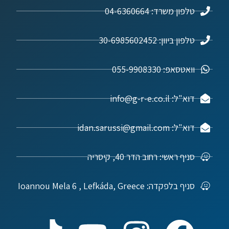
טלפון משרד: 04-6360664
טלפון ביוון: 30-6985602452
וואטסאפ: 055-9908330
דוא"ל: info@g-r-e.co.il
דוא"ל: idan.sarussi@gmail.com
סניף ראשי: רחוב הדר 40, קיסריה
סניף בלפקדה: Ioannou Mela 6 , Lefkáda, Greece