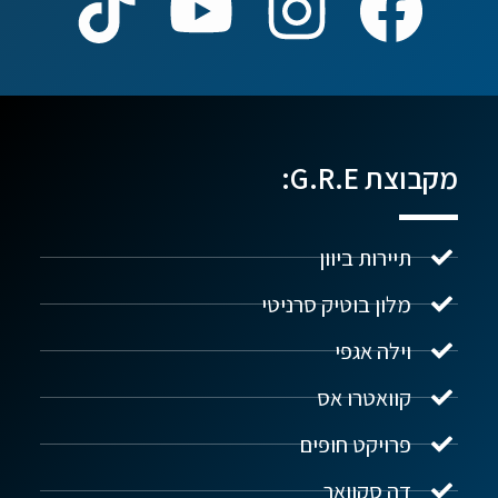
מקבוצת G.R.E:
תיירות ביוון
מלון בוטיק סרניטי
וילה אגפי
נדל"ן ביוון G.R.E
מקוון
קוואטרו אס
פרויקט חופים
שלום! איך אפשר לעזור?
דה סקוואר