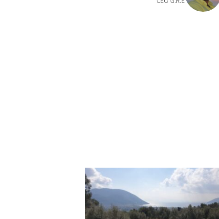
CEO G.R.E