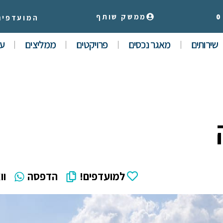
0
ממשק שותף
המועדפים
שירותים
מאגר נכסים
פרויקטים
ממליצים
עי
למועדפים!
הדפסה
וו