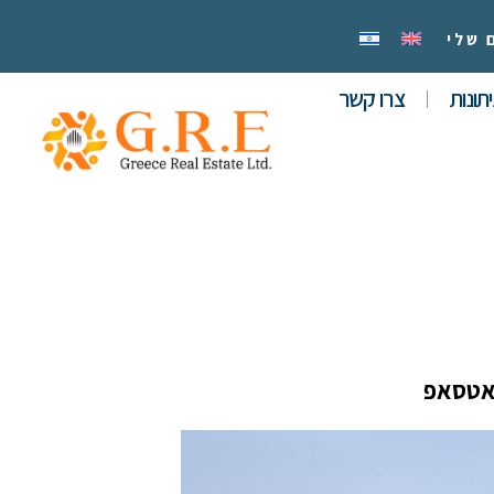
 שלי
תונות
צרו קשר
אטסאפ