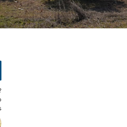
?
o
!