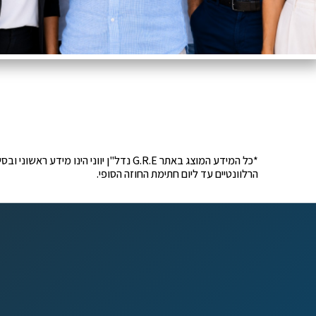
*כל המידע המוצג באתר G.R.E נדל"ן יוונ
הרלוונטיים עד ליום חתימת החוזה הסופי.