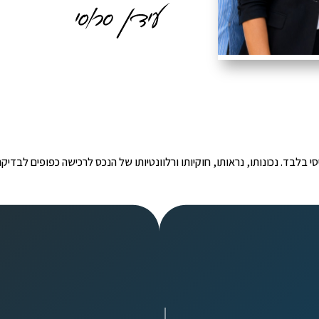
י הינו מידע ראשוני ובסיסי בלבד. נכונותו, נראותו, חוקיותו ורלוונטיותו של הנכס לרכישה כפ