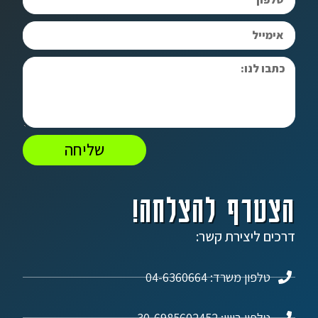
שליחה
הצטרף להצלחה!
דרכים ליצירת קשר:
טלפון משרד: 04-6360664
טלפון ביוון: 30-6985602452