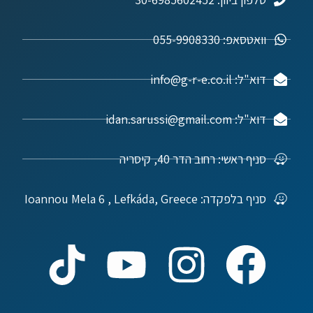
וואטסאפ: 055-9908330
דוא"ל: info@g-r-e.co.il
דוא"ל: idan.sarussi@gmail.com
סניף ראשי: רחוב הדר 40, קיסריה
סניף בלפקדה: Ioannou Mela 6 , Lefkáda, Greece