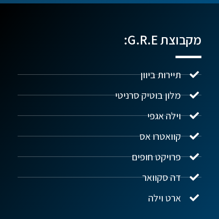
מקבוצת G.R.E:
תיירות ביוון
מלון בוטיק סרניטי
וילה אגפי
נדל"ן ביוון G.R.E
מקוון
קוואטרו אס
פרויקט חופים
שלום! איך אפשר לעזור?
דה סקוואר
ארט וילה