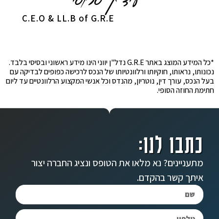
C.E.O & LL.B of G.R.E
*כל המידע המוצג באתר G.R.E נדל"ן יווני הינו מידע ראשוני ובסיסי בלבד.
נכונותו, נראותו, חוקיותו ורלוונטיותו של הנכס לרכישה כפופים לבדיקה עם
בעל הנכס, עורך דין, נוטריון, מהנדס וכל אנשי המקצוע הרלוונטיים עד ליום
חתימת החוזה הסופי.
כתבו לנו:
מתעניינים? נא מלאו את הטופס ונציג החברה יצור
איתך קשר בהקדם.