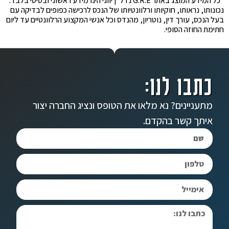
*כל המידע המוצג באתר G.R.E נדל"ן יווני הינו מידע ראשוני ובסיסי בלבד.
נכונותו, נראותו, חוקיותו ורלוונטיותו של הנכס לרכישה כפופים לבדיקה עם
בעל הנכס, עורך דין, נוטריון, מהנדס וכל אנשי המקצוע הרלוונטיים עד ליום
חתימת החוזה הסופי.
כתבו לנו:
מתעניינים? נא מלאו את הטופס ונציג החברה יצור
איתך קשר בהקדם.