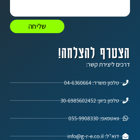
שליחה
הצטרף להצלחה!
דרכים ליצירת קשר:
טלפון משרד: 04-6360664
טלפון ביוון: 30-6985602452
וואטסאפ: 055-9908330
דוא"ל: info@g-r-e.co.il