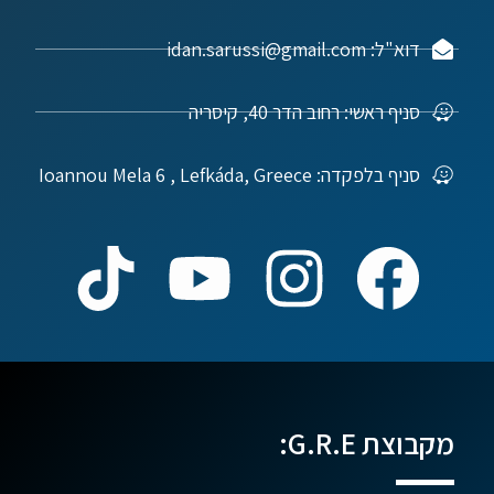
דוא"ל: idan.sarussi@gmail.com
סניף ראשי: רחוב הדר 40, קיסריה
סניף בלפקדה: Ioannou Mela 6 , Lefkáda, Greece
מקבוצת G.R.E: