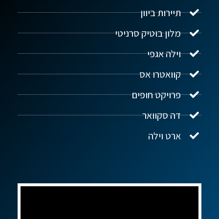
תיירות ביוון
מלון בוטיק סרניטי
וילה אגפי
נדל"ן ביוון G.R.E
מקוון
קוואטרו אס
פרויקט חופים
שלום! איך אפשר לעזור?
דה סקוואר
ארט וילה