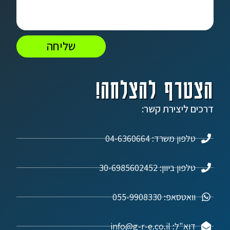
שליחה
הצטרף להצלחה!
דרכים ליצירת קשר:
טלפון משרד: 04-6360664
טלפון ביוון: 30-6985602452
וואטסאפ: 055-9908330
דוא"ל: info@g-r-e.co.il