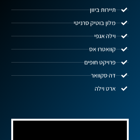
תיירות ביוון
מלון בוטיק סרניטי
וילה אגפי
נדל"ן ביוון G.R.E
מקוון
קוואטרו אס
פרויקט חופים
שלום! איך אפשר לעזור?
דה סקוואר
ארט וילה