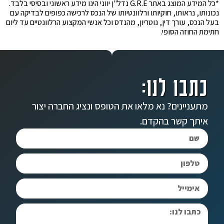
*כל המידע המוצג באתר G.R.E נדל"ן יווני הינו מידע ראשוני ובסיסי בלבד.
נכונותו, נראותו, חוקיותו ורלוונטיותו של הנכס לרכישה כפופים לבדיקה עם
בעל הנכס, עורך דין, נוטריון, מהנדס וכל אנשי המקצוע הרלוונטיים עד ליום
חתימת החוזה הסופי.
כתבו לנו:
מתעניינים? נא מלאו את הטופס ונציג החברה יצור
איתך קשר בהקדם.