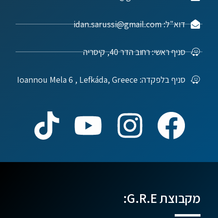
דוא"ל: idan.sarussi@gmail.com
סניף ראשי: רחוב הדר 40, קיסריה
סניף בלפקדה: Ioannou Mela 6 , Lefkáda, Greece
מקבוצת G.R.E: