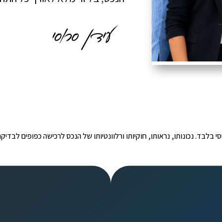
י הינו מידע ראשוני ובסיסי בלבד. נכונותו, נראותו, חוקיותו ורלוונטיותו של הנכס לרכישה כפ