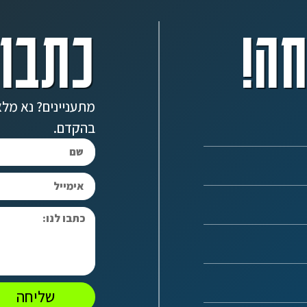
ה!
כתבו 
מתעניינים? נא מלא
בהקדם.
שליחה