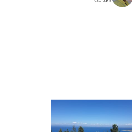
CEO G.R.E