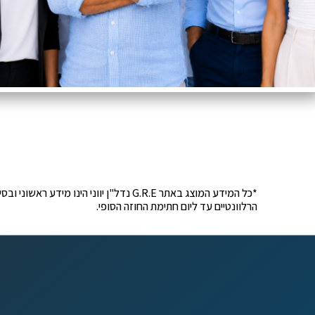
*כל המידע המוצג באתר G.R.E נדל"ן יוונ
הרלוונטיים עד ליום חתימת החוזה הסופי.