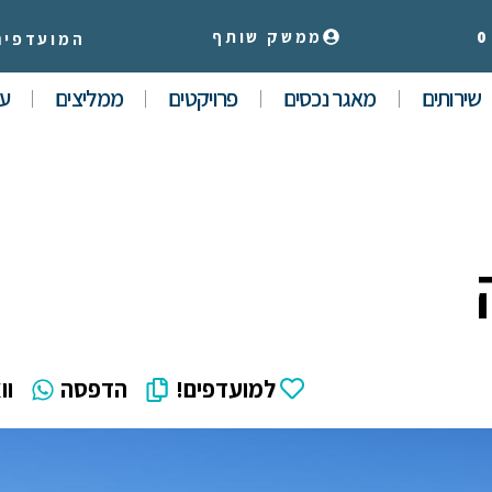
0
ממשק שותף
המועדפים
שירותים
מאגר נכסים
פרויקטים
ממליצים
עי
למועדפים!
הדפסה
וו