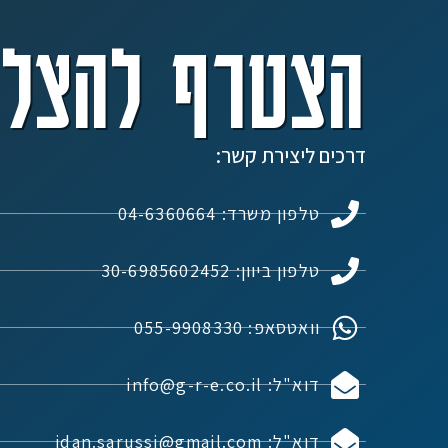
הצטרף להצלח
דרכים ליצירת קשר:
טלפון משרד: 04-6360664
טלפון ביוון: 30-6985602452
וואטסאפ: 055-9908330
דוא"ל: info@g-r-e.co.il
דוא"ל: idan.sarussi@gmail.com