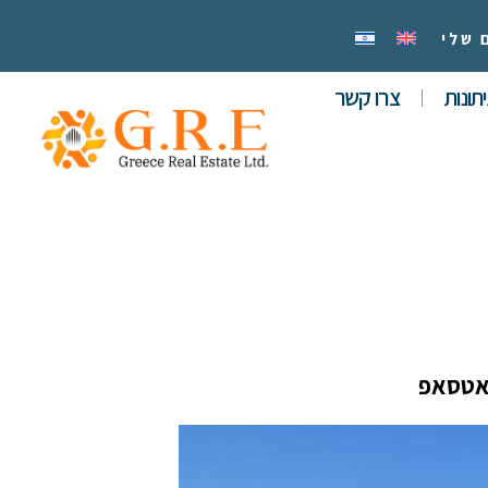
 שלי
תונות
צרו קשר
אטסאפ