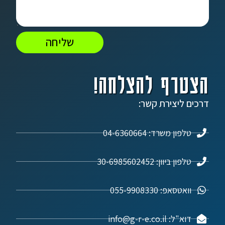
שליחה
הצטרף להצלחה!
דרכים ליצירת קשר:
טלפון משרד: 04-6360664
טלפון ביוון: 30-6985602452
וואטסאפ: 055-9908330
דוא"ל: info@g-r-e.co.il