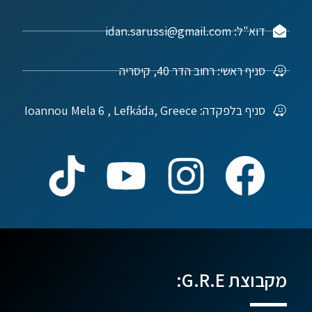
דוא"ל: idan.sarussi@gmail.com
סניף ראשי: רחוב הדר 40, קיסריה
סניף בלפקדה: Ioannou Mela 6 , Lefkáda, Greece
מקבוצת G.R.E: