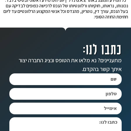
*כל המידע המוצג באתר G.R.E נדל"ן יווני הינו מידע ראשוני ובסיסי בלבד.
נכונותו, נראותו, חוקיותו ורלוונטיותו של הנכס לרכישה כפופים לבדיקה עם
בעל הנכס, עורך דין, נוטריון, מהנדס וכל אנשי המקצוע הרלוונטיים עד ליום
חתימת החוזה הסופי.
כתבו לנו:
מתעניינים? נא מלאו את הטופס ונציג החברה יצור
איתך קשר בהקדם.