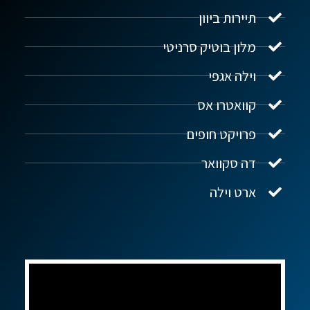
תיירות ביוון
מלון בוטיק סרניטי
וילה אגפי
נדל"ן ביוון G.R.E
מקוון
קוואטרו אס
פרויקט חופים
שלום! איך אפשר לעזור?
דה סקוואר
ארט וילה