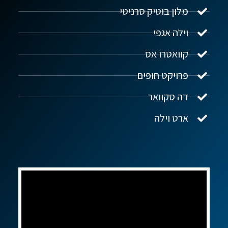
מלון בוטיק סרניטי
וילה אגפי
נדל"ן ביוון G.R.E
מקוון
קוואטרו אס
פרויקט חופים
שלום! איך אפשר לעזור?
דה סקוואר
ארט וילה