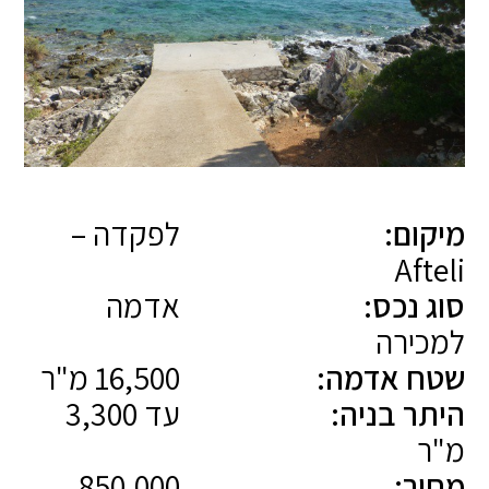
מיקום:
לפקדה –
Afteli
סוג נכס:
אדמה
למכירה
שטח אדמה:
16,500 מ"ר
היתר בניה:
עד 3,300
מ"ר
מחיר:
850,000