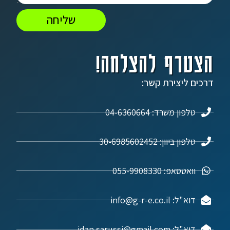
שליחה
הצטרף להצלחה!
דרכים ליצירת קשר:
טלפון משרד: 04-6360664
טלפון ביוון: 30-6985602452
וואטסאפ: 055-9908330
דוא"ל: info@g-r-e.co.il
דוא"ל: idan.sarussi@gmail.com