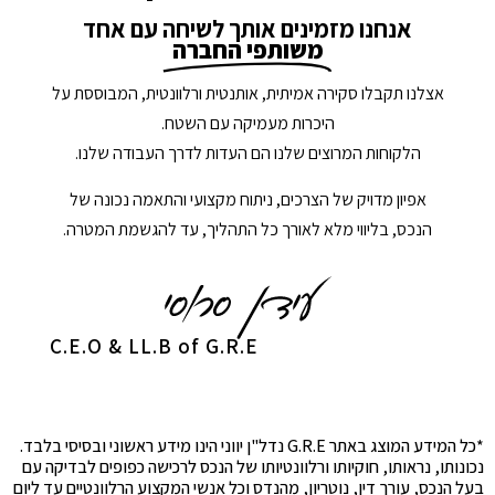
אנחנו מזמינים אותך לשיחה עם אחד
משותפי החברה
אצלנו תקבלו סקירה אמיתית, אותנטית ורלוונטית, המבוססת על
היכרות מעמיקה עם השטח.
הלקוחות המרוצים שלנו הם העדות לדרך העבודה שלנו.
אפיון מדויק של הצרכים, ניתוח מקצועי והתאמה נכונה של
הנכס, בליווי מלא לאורך כל התהליך, עד להגשמת המטרה.
C.E.O & LL.B of G.R.E
*כל המידע המוצג באתר G.R.E נדל"ן יווני הינו מידע ראשוני ובסיסי בלבד.
נכונותו, נראותו, חוקיותו ורלוונטיותו של הנכס לרכישה כפופים לבדיקה עם
בעל הנכס, עורך דין, נוטריון, מהנדס וכל אנשי המקצוע הרלוונטיים עד ליום