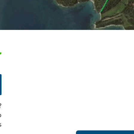
?
o
!