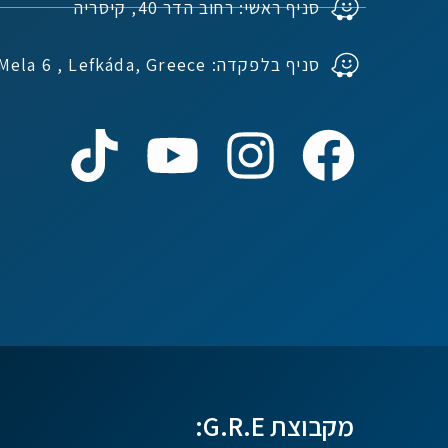
סניף ראשי: רחוב הדר 40, קיסריה
סניף בלפקדה: Ioannou Mela 6 , Lefkáda, Greece
נדל"ן ביוון G.R.E
מקוון
שלום! איך אפשר לעזור?
מקבוצת G.R.E: