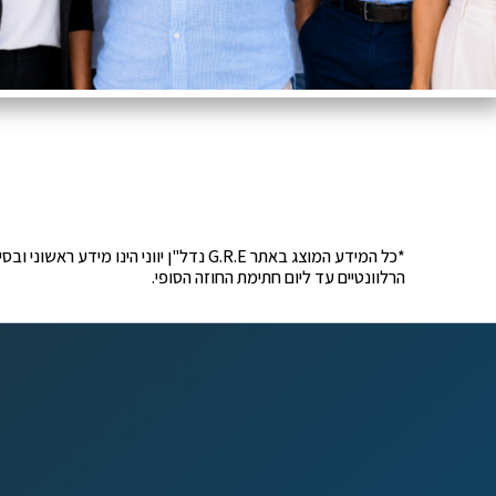
*כל המידע המוצג באתר G.R.E נדל"ן יוונ
הרלוונטיים עד ליום חתימת החוזה הסופי.