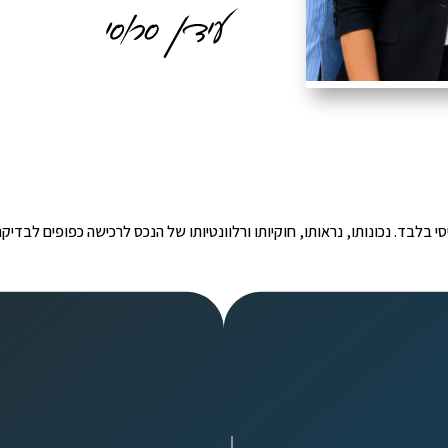
י הינו מידע ראשוני ובסיסי בלבד. נכונותו, נראותו, חוקיותו ורלוונטיותו של הנכס לרכישה כפ