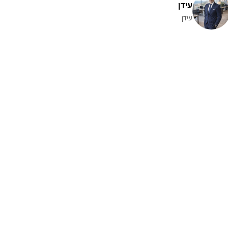
עידן
עידן