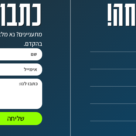
ה!
כתבו 
מתעניינים? נא מלא
בהקדם.
שליחה