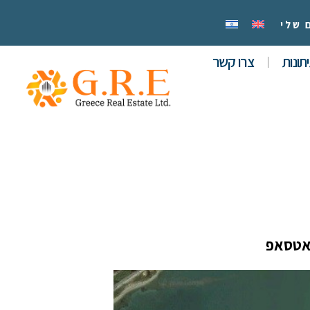
 שלי
תונות
צרו קשר
אטסאפ