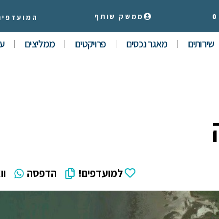
0
ממשק שותף
המועדפים
שירותים
מאגר נכסים
פרויקטים
ממליצים
עי
למועדפים!
הדפסה
וו