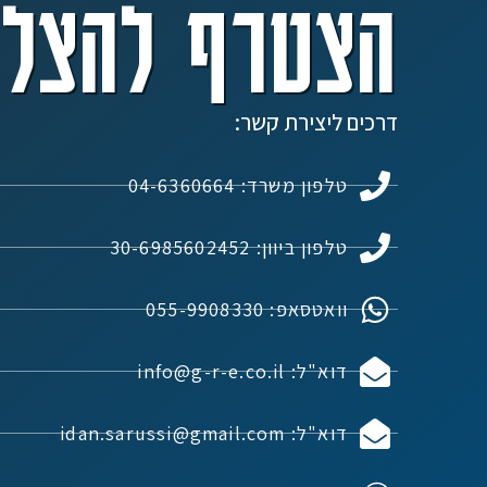
הצטרף להצלח
דרכים ליצירת קשר:
טלפון משרד: 04-6360664
טלפון ביוון: 30-6985602452
וואטסאפ: 055-9908330
דוא"ל: info@g-r-e.co.il
דוא"ל: idan.sarussi@gmail.com