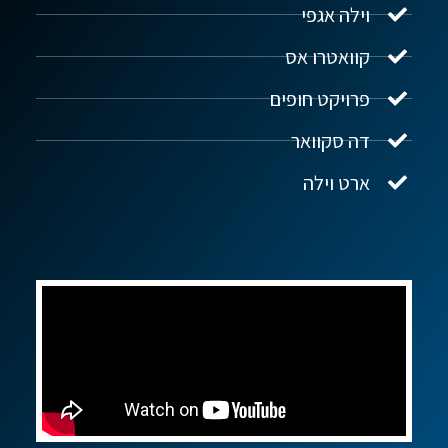
וילה אגפי
נדל"ן ביוון G.R.E
מקוון
קוואטרו אס
פרויקט חופים
שלום! איך אפשר לעזור?
דה סקוואר
ארט וילה