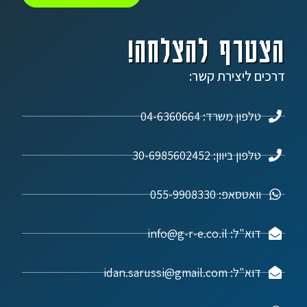
הצטרף להצלחה!
דרכים ליצירת קשר:
טלפון משרד: 04-6360664
טלפון ביוון: 30-6985602452
וואטסאפ: 055-9908330
דוא"ל: info@g-r-e.co.il
דוא"ל: idan.sarussi@gmail.com