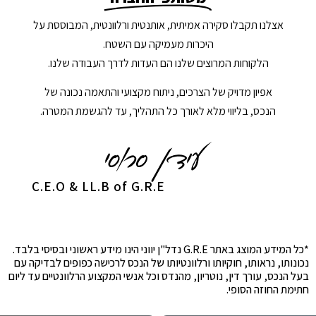
אצלנו תקבלו סקירה אמיתית, אותנטית ורלוונטית, המבוססת על
היכרות מעמיקה עם השטח.
הלקוחות המרוצים שלנו הם העדות לדרך העבודה שלנו.
אפיון מדויק של הצרכים, ניתוח מקצועי והתאמה נכונה של
הנכס, בליווי מלא לאורך כל התהליך, עד להגשמת המטרה.
C.E.O & LL.B of G.R.E
*כל המידע המוצג באתר G.R.E נדל"ן יווני הינו מידע ראשוני ובסיסי בלבד.
נכונותו, נראותו, חוקיותו ורלוונטיותו של הנכס לרכישה כפופים לבדיקה עם
בעל הנכס, עורך דין, נוטריון, מהנדס וכל אנשי המקצוע הרלוונטיים עד ליום
חתימת החוזה הסופי.