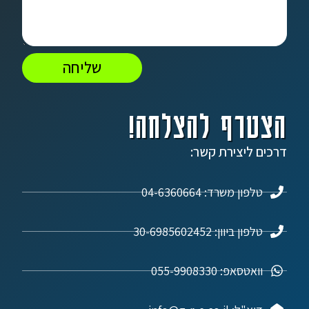
שליחה
הצטרף להצלחה!
דרכים ליצירת קשר:
טלפון משרד: 04-6360664
טלפון ביוון: 30-6985602452
וואטסאפ: 055-9908330