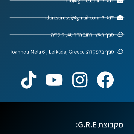
דוא"ל: info@g-r-e.co.il
דוא"ל: idan.sarussi@gmail.com
סניף ראשי: רחוב הדר 40, קיסריה
סניף בלפקדה: Ioannou Mela 6 , Lefkáda, Greece
מקבוצת G.R.E: