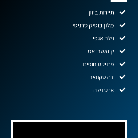
תיירות ביוון
מלון בוטיק סרניטי
וילה אגפי
נדל"ן ביוון G.R.E
מקוון
קוואטרו אס
פרויקט חופים
שלום! איך אפשר לעזור?
דה סקוואר
ארט וילה