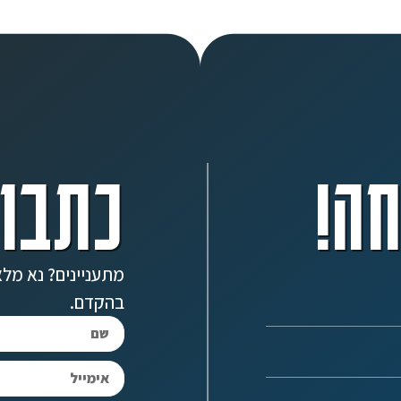
ה!
כתבו 
מתעניינים? נא מלא
בהקדם.