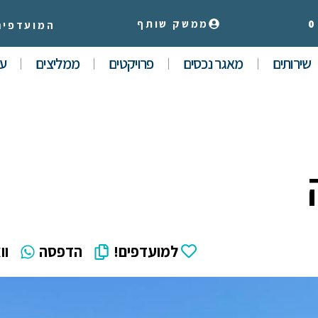
0
ממשק שותף
המועדפים
שירותים
מאגר נכסים
פרויקטים
ממליצים
עי
למועדפים!
הדפסה
וו