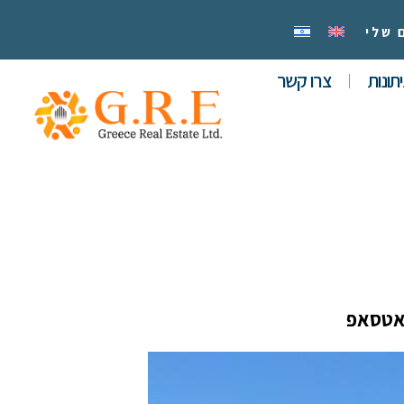
 שלי
תונות
צרו קשר
אטסאפ