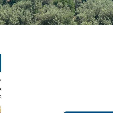
?
o
!