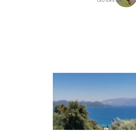
CEO G.R.E