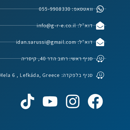
וואטסאפ: 055-9908330
דוא"ל: info@g-r-e.co.il
דוא"ל: idan.sarussi@gmail.com
סניף ראשי: רחוב הדר 40, קיסריה
סניף בלפקדה: Ioannou Mela 6 , Lefkáda, Greece