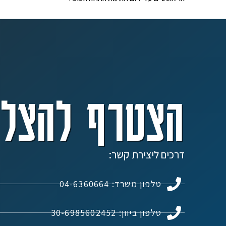
הצטרף להצלח
דרכים ליצירת קשר:
טלפון משרד: 04-6360664
טלפון ביוון: 30-6985602452