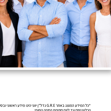
*כל המידע המוצג באתר G.R.E נדל"ן יוונ
הרלוונטיים עד ליום חתימת החוזה הסופי.