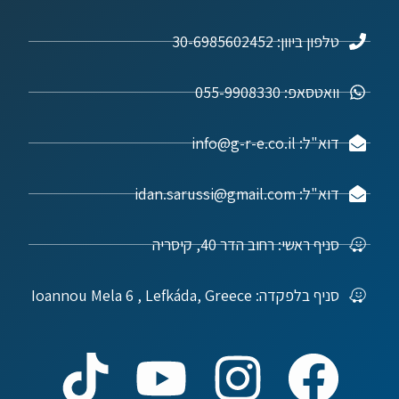
טלפון ביוון: 30-6985602452
וואטסאפ: 055-9908330
דוא"ל: info@g-r-e.co.il
דוא"ל: idan.sarussi@gmail.com
סניף ראשי: רחוב הדר 40, קיסריה
סניף בלפקדה: Ioannou Mela 6 , Lefkáda, Greece