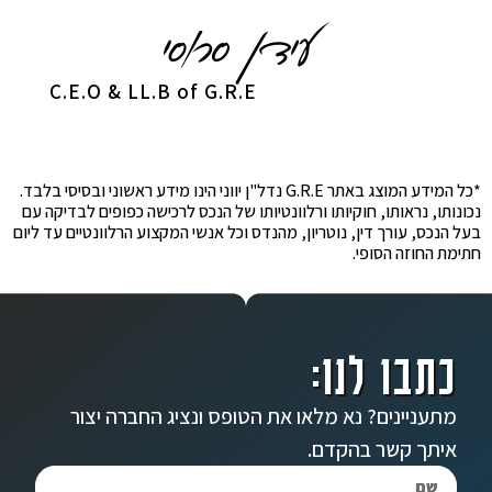
C.E.O & LL.B of G.R.E
*כל המידע המוצג באתר G.R.E נדל"ן יווני הינו מידע ראשוני ובסיסי בלבד.
נכונותו, נראותו, חוקיותו ורלוונטיותו של הנכס לרכישה כפופים לבדיקה עם
בעל הנכס, עורך דין, נוטריון, מהנדס וכל אנשי המקצוע הרלוונטיים עד ליום
חתימת החוזה הסופי.
כתבו לנו:
מתעניינים? נא מלאו את הטופס ונציג החברה יצור
איתך קשר בהקדם.