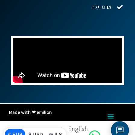
ארט וילה
Made with ❤ emilion
English
עברית
€ EUR
$ USD
₪ ILS