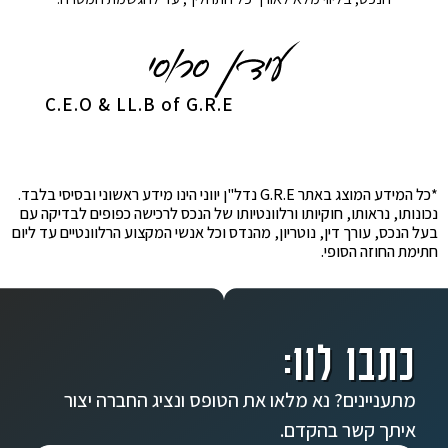
C.E.O & LL.B of G.R.E
*כל המידע המוצג באתר G.R.E נדל"ן יווני הינו מידע ראשוני ובסיסי בלבד.
נכונותו, נראותו, חוקיותו ורלוונטיותו של הנכס לרכישה כפופים לבדיקה עם
בעל הנכס, עורך דין, נוטריון, מהנדס וכל אנשי המקצוע הרלוונטיים עד ליום
חתימת החוזה הסופי.
כתבו לנו:
מתעניינים? נא מלאו את הטופס ונציג החברה יצור
איתך קשר בהקדם.