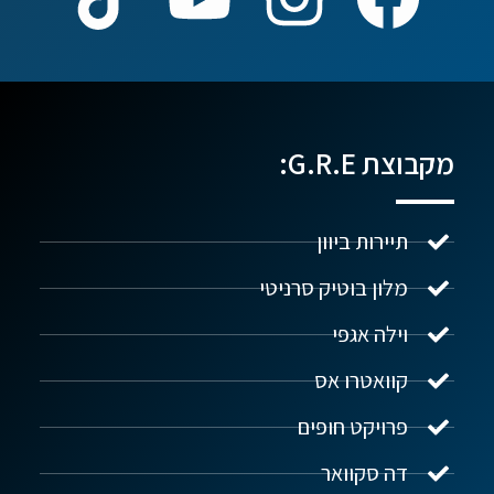
מקבוצת G.R.E:
תיירות ביוון
מלון בוטיק סרניטי
וילה אגפי
נדל"ן ביוון G.R.E
מקוון
קוואטרו אס
פרויקט חופים
שלום! איך אפשר לעזור?
דה סקוואר