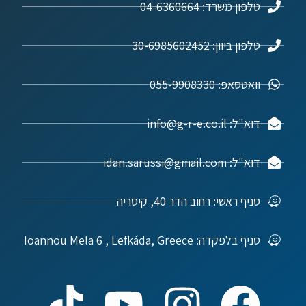
טלפון משרד: 04-6360664
טלפון ביוון: 30-6985602452
וואטסאפ: 055-9908330
דוא"ל: info@g-r-e.co.il
דוא"ל: idan.sarussi@gmail.com
סניף ראשי: רחוב הדר 40, קיסריה
סניף בלפקדה: Ioannou Mela 6 , Lefkáda, Greece