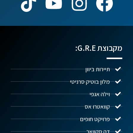
מקבוצת G.R.E:
תיירות ביוון
מלון בוטיק סרניטי
וילה אגפי
נדל"ן ביוון G.R.E
מקוון
קוואטרו אס
פרויקט חופים
שלום! איך אפשר לעזור?
דה סקוואר