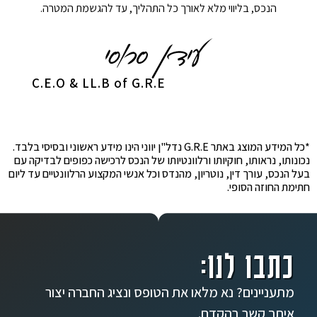
הנכס, בליווי מלא לאורך כל התהליך, עד להגשמת המטרה.
C.E.O & LL.B of G.R.E
*כל המידע המוצג באתר G.R.E נדל"ן יווני הינו מידע ראשוני ובסיסי בלבד.
נכונותו, נראותו, חוקיותו ורלוונטיותו של הנכס לרכישה כפופים לבדיקה עם
בעל הנכס, עורך דין, נוטריון, מהנדס וכל אנשי המקצוע הרלוונטיים עד ליום
חתימת החוזה הסופי.
כתבו לנו:
מתעניינים? נא מלאו את הטופס ונציג החברה יצור
איתך קשר בהקדם.