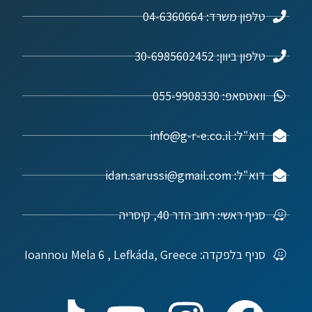
טלפון משרד: 04-6360664
טלפון ביוון: 30-6985602452
וואטסאפ: 055-9908330
דוא"ל: info@g-r-e.co.il
דוא"ל: idan.sarussi@gmail.com
סניף ראשי: רחוב הדר 40, קיסריה
סניף בלפקדה: Ioannou Mela 6 , Lefkáda, Greece