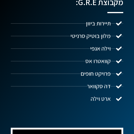
מקבוצת G.R.E:
תיירות ביוון
מלון בוטיק סרניטי
וילה אגפי
נדל"ן ביוון G.R.E
מקוון
קוואטרו אס
פרויקט חופים
שלום! איך אפשר לעזור?
דה סקוואר
ארט וילה