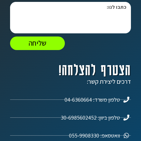
שליחה
הצטרף להצלחה!
דרכים ליצירת קשר:
טלפון משרד: 04-6360664
טלפון ביוון: 30-6985602452
וואטסאפ: 055-9908330