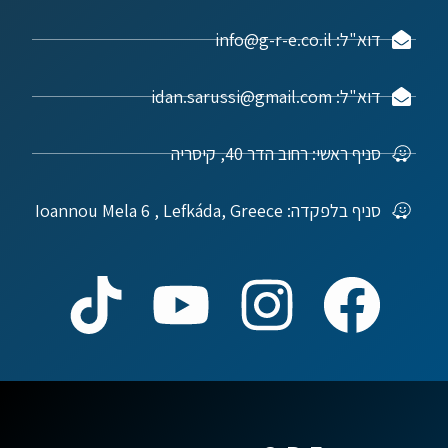
דוא"ל: info@g-r-e.co.il
דוא"ל: idan.sarussi@gmail.com
סניף ראשי: רחוב הדר 40, קיסריה
סניף בלפקדה: Ioannou Mela 6 , Lefkáda, Greece