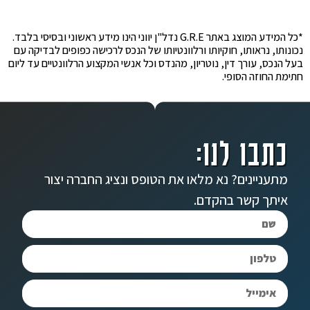
*כל המידע המוצג באתר G.R.E נדל"ן יווני הינו מידע ראשוני ובסיסי בלבד.
נכונותו, נראותו, חוקיותו ורלוונטיותו של הנכס לרכישה כפופים לבדיקה עם
בעל הנכס, עורך דין, נוטריון, מהנדס וכל אנשי המקצוע הרלוונטיים עד ליום
חתימת החוזה הסופי.
כתבו לנו:
מתעניינים? נא מלאו את הטופס ונציג החברה יצור
איתך קשר בהקדם.