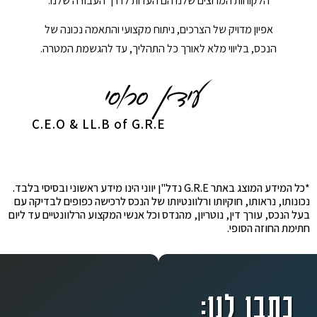
הלקוחות המרוצים שלנו הם העדות לדרך העבודה שלנו.
אפיון מדויק של הצרכים, ניתוח מקצועי והתאמה נכונה של
הנכס, בליווי מלא לאורך כל התהליך, עד להגשמת המטרה.
C.E.O & LL.B of G.R.E
*כל המידע המוצג באתר G.R.E נדל"ן יווני הינו מידע ראשוני ובסיסי בלבד.
נכונותו, נראותו, חוקיותו ורלוונטיותו של הנכס לרכישה כפופים לבדיקה עם
בעל הנכס, עורך דין, נוטריון, מהנדס וכל אנשי המקצוע הרלוונטיים עד ליום
חתימת החוזה הסופי.
כתבו לנו: