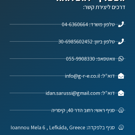
דרכים ליצירת קשר:
טלפון משרד: 04-6360664
טלפון ביוון: 30-6985602452
וואטסאפ: 055-9908330
דוא"ל: info@g-r-e.co.il
דוא"ל: idan.sarussi@gmail.com
סניף ראשי: רחוב הדר 40, קיסריה
סניף בלפקדה: Ioannou Mela 6 , Lefkáda, Greece