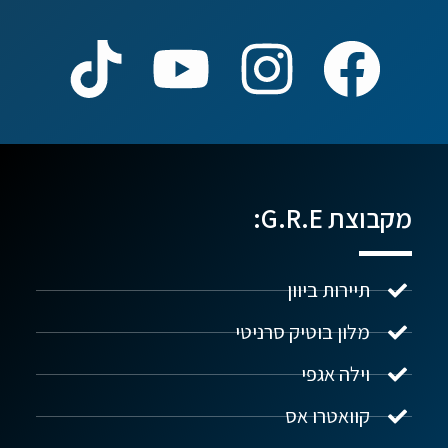
מקבוצת G.R.E:
תיירות ביוון
מלון בוטיק סרניטי
וילה אגפי
נדל"ן ביוון G.R.E
מקוון
קוואטרו אס