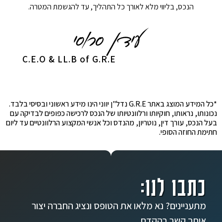
הנכס, בליווי מלא לאורך כל התהליך, עד להגשמת המטרה.
C.E.O & LL.B of G.R.E
*כל המידע המוצג באתר G.R.E נדל"ן יווני הינו מידע ראשוני ובסיסי בלבד.
נכונותו, נראותו, חוקיותו ורלוונטיותו של הנכס לרכישה כפופים לבדיקה עם
בעל הנכס, עורך דין, נוטריון, מהנדס וכל אנשי המקצוע הרלוונטיים עד ליום
חתימת החוזה הסופי.
כתבו לנו:
מתעניינים? נא מלאו את הטופס ונציג החברה יצור
איתך קשר בהקדם.