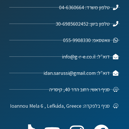
טלפון משרד: 04-6360664
טלפון ביוון: 30-6985602452
וואטסאפ: 055-9908330
דוא"ל: info@g-r-e.co.il
דוא"ל: idan.sarussi@gmail.com
סניף ראשי: רחוב הדר 40, קיסריה
סניף בלפקדה: Ioannou Mela 6 , Lefkáda, Greece