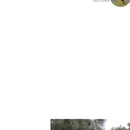
CEO G.R.E