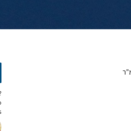
?
o
!