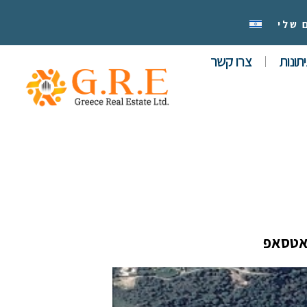
 שלי
תונות
צרו קשר
אטסאפ