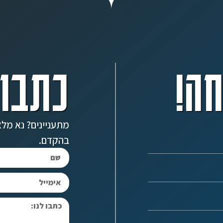
ה!
כתבו 
מתעניינים? נא מלא
בהקדם.