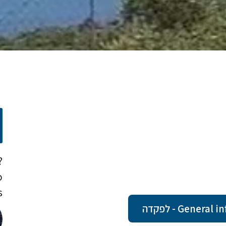
?
o
!
Gene - לפקדה