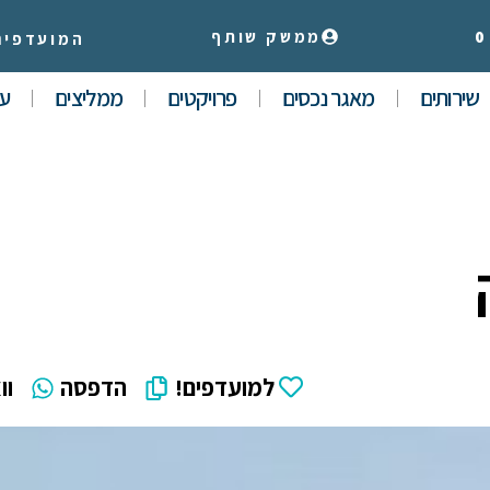
0
ממשק שותף
המועדפים
שירותים
מאגר נכסים
פרויקטים
ממליצים
עי
למועדפים!
הדפסה
וו