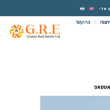
 שלי
תונות
צרו קשר
אטסאפ