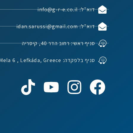
דוא"ל: info@g-r-e.co.il
דוא"ל: idan.sarussi@gmail.com
סניף ראשי: רחוב הדר 40, קיסריה
סניף בלפקדה: Ioannou Mela 6 , Lefkáda, Greece