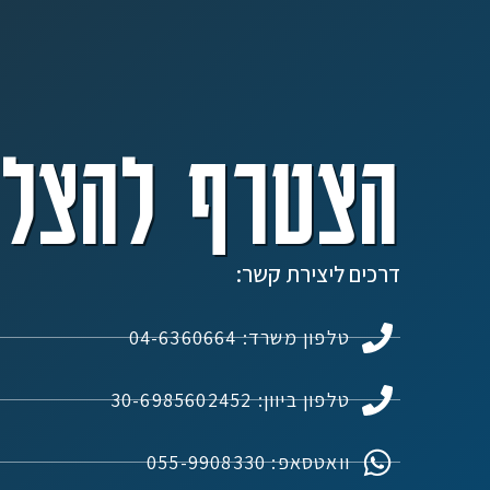
הצטרף להצלח
דרכים ליצירת קשר:
טלפון משרד: 04-6360664
טלפון ביוון: 30-6985602452
וואטסאפ: 055-9908330