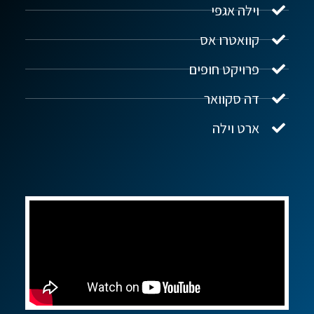
וילה אגפי
נדל"ן ביוון G.R.E
מקוון
קוואטרו אס
פרויקט חופים
שלום! איך אפשר לעזור?
דה סקוואר
ארט וילה