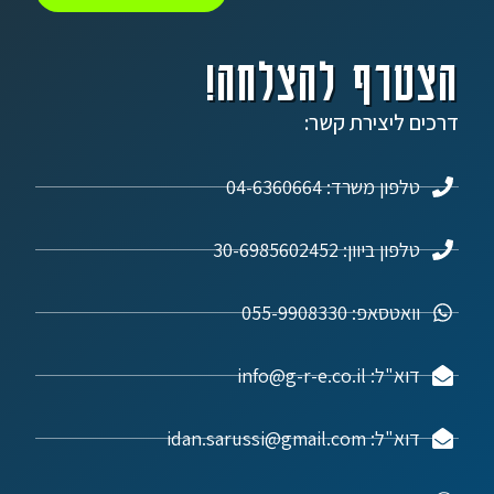
הצטרף להצלחה!
דרכים ליצירת קשר:
טלפון משרד: 04-6360664
טלפון ביוון: 30-6985602452
וואטסאפ: 055-9908330
דוא"ל: info@g-r-e.co.il
דוא"ל: idan.sarussi@gmail.com