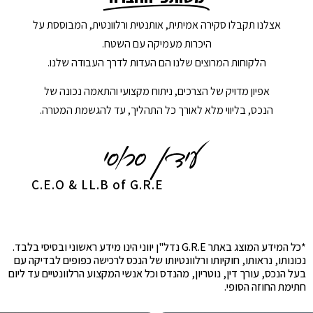
אצלנו תקבלו סקירה אמיתית, אותנטית ורלוונטית, המבוססת על
היכרות מעמיקה עם השטח.
הלקוחות המרוצים שלנו הם העדות לדרך העבודה שלנו.
אפיון מדויק של הצרכים, ניתוח מקצועי והתאמה נכונה של
הנכס, בליווי מלא לאורך כל התהליך, עד להגשמת המטרה.
C.E.O & LL.B of G.R.E
*כל המידע המוצג באתר G.R.E נדל"ן יווני הינו מידע ראשוני ובסיסי בלבד.
נכונותו, נראותו, חוקיותו ורלוונטיותו של הנכס לרכישה כפופים לבדיקה עם
בעל הנכס, עורך דין, נוטריון, מהנדס וכל אנשי המקצוע הרלוונטיים עד ליום
חתימת החוזה הסופי.