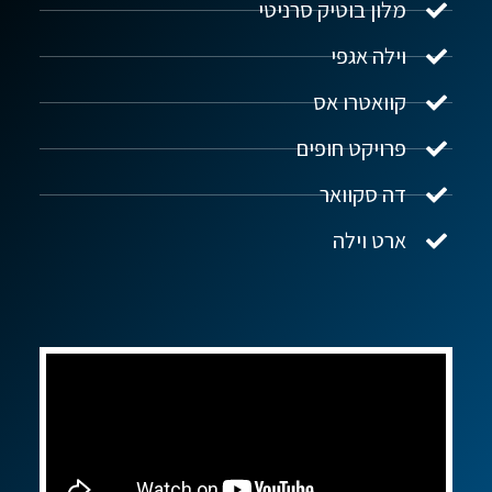
מלון בוטיק סרניטי
וילה אגפי
נדל"ן ביוון G.R.E
מקוון
קוואטרו אס
פרויקט חופים
שלום! איך אפשר לעזור?
דה סקוואר
ארט וילה