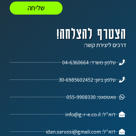
שליחה
הצטרף להצלחה!
דרכים ליצירת קשר:
טלפון משרד: 04-6360664
טלפון ביוון: 30-6985602452
וואטסאפ: 055-9908330
דוא"ל: info@g-r-e.co.il
דוא"ל: idan.sarussi@gmail.com