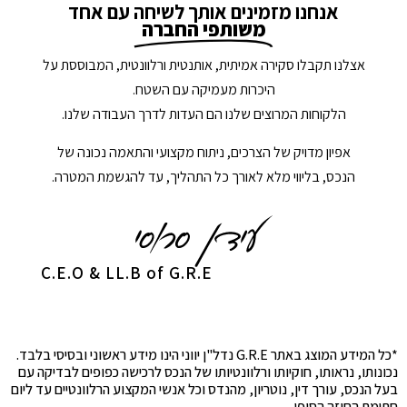
אנחנו מזמינים אותך לשיחה עם אחד
משותפי החברה
אצלנו תקבלו סקירה אמיתית, אותנטית ורלוונטית, המבוססת על
היכרות מעמיקה עם השטח.
הלקוחות המרוצים שלנו הם העדות לדרך העבודה שלנו.
אפיון מדויק של הצרכים, ניתוח מקצועי והתאמה נכונה של
הנכס, בליווי מלא לאורך כל התהליך, עד להגשמת המטרה.
C.E.O & LL.B of G.R.E
*כל המידע המוצג באתר G.R.E נדל"ן יווני הינו מידע ראשוני ובסיסי בלבד.
נכונותו, נראותו, חוקיותו ורלוונטיותו של הנכס לרכישה כפופים לבדיקה עם
בעל הנכס, עורך דין, נוטריון, מהנדס וכל אנשי המקצוע הרלוונטיים עד ליום
חתימת החוזה הסופי.