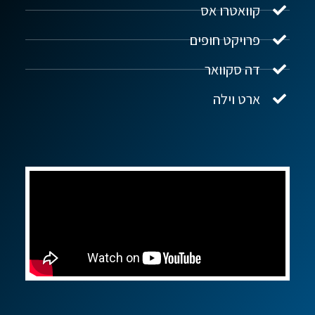
קוואטרו אס
פרויקט חופים
שלום! איך אפשר לעזור?
דה סקוואר
ארט וילה