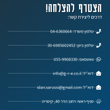
הצטרף להצלחה!
דרכים ליצירת קשר:
טלפון משרד: 04-6360664
טלפון ביוון: 30-6985602452
וואטסאפ: 055-9908330
דוא"ל: info@g-r-e.co.il
דוא"ל: idan.sarussi@gmail.com
סניף ראשי: רחוב הדר 40, קיסריה