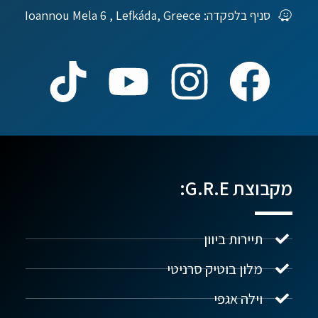
סניף בלפקדה: Ioannou Mela 6 , Lefkáda, Greece
מקבוצת G.R.E:
תיירות ביוון
מלון בוטיק סרניטי
וילה אגפי
נדל"ן ביוון G.R.E
מקוון