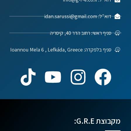
דוא"ל: idan.sarussi@gmail.com
סניף ראשי: רחוב הדר 40, קיסריה
סניף בלפקדה: Ioannou Mela 6 , Lefkáda, Greece
מקבוצת G.R.E: