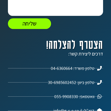
שליחה
הצטרף להצלחה!
דרכים ליצירת קשר:
טלפון משרד: 04-6360664
טלפון ביוון: 30-6985602452
וואטסאפ: 055-9908330
דוא"ל: info@g-r-e.co.il