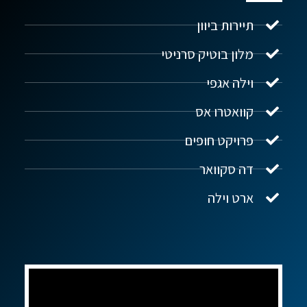
תיירות ביוון
מלון בוטיק סרניטי
וילה אגפי
נדל"ן ביוון G.R.E
מקוון
קוואטרו אס
פרויקט חופים
שלום! איך אפשר לעזור?
דה סקוואר
ארט וילה