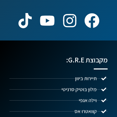
מקבוצת G.R.E:
תיירות ביוון
מלון בוטיק סרניטי
וילה אגפי
נדל"ן ביוון G.R.E
מקוון
קוואטרו אס