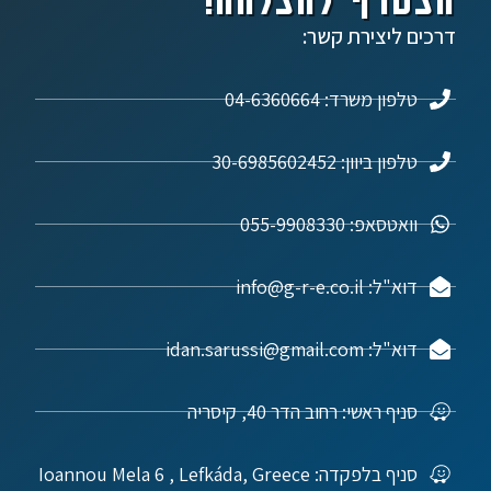
דרכים ליצירת קשר:
טלפון משרד: 04-6360664
טלפון ביוון: 30-6985602452
וואטסאפ: 055-9908330
דוא"ל: info@g-r-e.co.il
דוא"ל: idan.sarussi@gmail.com
סניף ראשי: רחוב הדר 40, קיסריה
סניף בלפקדה: Ioannou Mela 6 , Lefkáda, Greece