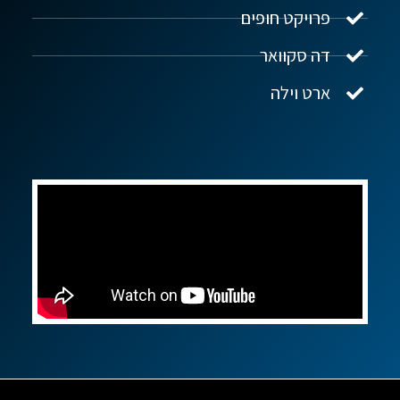
פרויקט חופים
שלום! איך אפשר לעזור?
דה סקוואר
ארט וילה