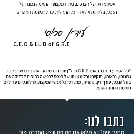
אפיון מדויק של הצרכים, ניתוח מקצועי והתאמה נכונה של
הנכס, בליווי מלא לאורך כל התהליך, עד להגשמת המטרה.
C.E.O & LL.B of G.R.E
*כל המידע המוצג באתר G.R.E נדל"ן יווני הינו מידע ראשוני ובסיסי בלבד.
נכונותו, נראותו, חוקיותו ורלוונטיותו של הנכס לרכישה כפופים לבדיקה עם
בעל הנכס, עורך דין, נוטריון, מהנדס וכל אנשי המקצוע הרלוונטיים עד ליום
חתימת החוזה הסופי.
כתבו לנו:
מתעניינים? נא מלאו את הטופס ונציג החברה יצור