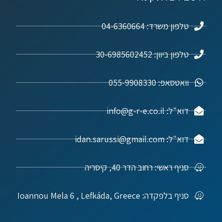
טלפון משרד: 04-6360664
טלפון ביוון: 30-6985602452
וואטסאפ: 055-9908330
דוא"ל: info@g-r-e.co.il
דוא"ל: idan.sarussi@gmail.com
סניף ראשי: רחוב הדר 40, קיסריה
סניף בלפקדה: Ioannou Mela 6 , Lefkáda, Greece