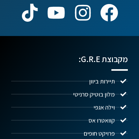
מקבוצת G.R.E:
תיירות ביוון
מלון בוטיק סרניטי
וילה אגפי
נדל"ן ביוון G.R.E
מקוון
קוואטרו אס
פרויקט חופים
שלום! איך אפשר לעזור?