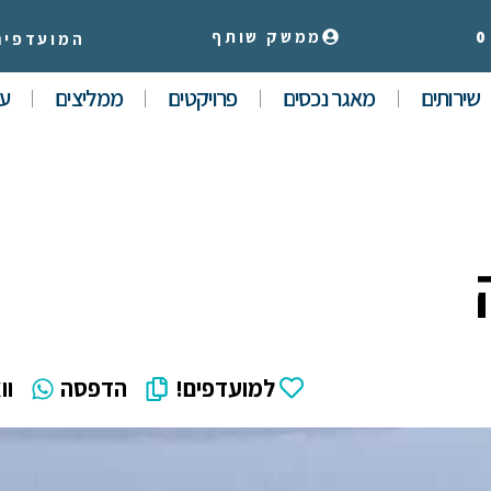
0
ממשק שותף
המועדפים
שירותים
מאגר נכסים
פרויקטים
ממליצים
עי
למועדפים!
הדפסה
וו