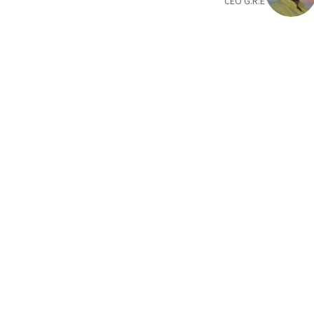
CEO G.R.E