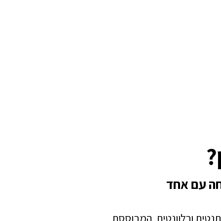
?
חה עם אחד
תנטית ורלוונטית, המבוססת