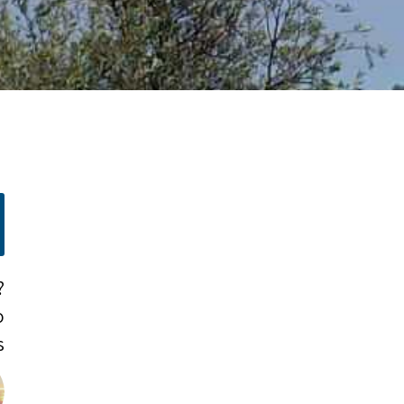
?
o
!