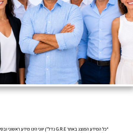
*כל המידע המוצג באתר G.R.E נדל"ן יוונ