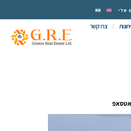
 שלי
תונות
צרו קשר
אטסאפ