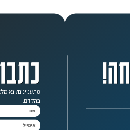
ה!
כתבו 
מתעניינים? נא מלא
בהקדם.