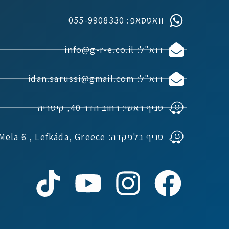
וואטסאפ: 055-9908330
דוא"ל: info@g-r-e.co.il
דוא"ל: idan.sarussi@gmail.com
סניף ראשי: רחוב הדר 40, קיסריה
סניף בלפקדה: Ioannou Mela 6 , Lefkáda, Greece