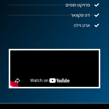
פרויקט חופים
שלום! איך אפשר לעזור?
דה סקוואר
ארט וילה