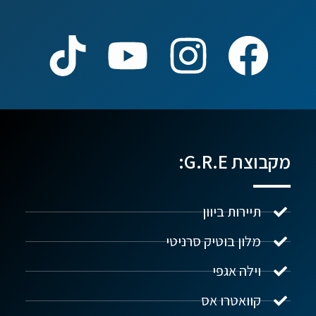
מקבוצת G.R.E:
תיירות ביוון
מלון בוטיק סרניטי
וילה אגפי
נדל"ן ביוון G.R.E
מקוון
קוואטרו אס