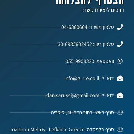
דרכים ליצירת קשר:
טלפון משרד: 04-6360664
טלפון ביוון: 30-6985602452
וואטסאפ: 055-9908330
דוא"ל: info@g-r-e.co.il
דוא"ל: idan.sarussi@gmail.com
סניף ראשי: רחוב הדר 40, קיסריה
סניף בלפקדה: Ioannou Mela 6 , Lefkáda, Greece