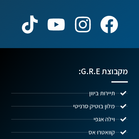
מקבוצת G.R.E:
תיירות ביוון
מלון בוטיק סרניטי
וילה אגפי
נדל"ן ביוון G.R.E
מקוון
קוואטרו אס