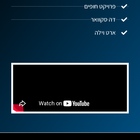
פרויקט חופים
שלום! איך אפשר לעזור?
דה סקוואר
ארט וילה