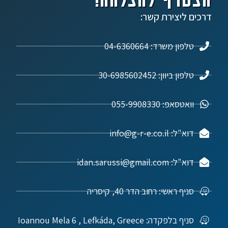
דרכים ליצירת קשר:
טלפון משרד: 04-6360664
טלפון ביוון: 30-6985602452
וואטסאפ: 055-9908330
דוא"ל: info@g-r-e.co.il
דוא"ל: idan.sarussi@gmail.com
סניף ראשי: רחוב הדר 40, קיסריה
סניף בלפקדה: Ioannou Mela 6 , Lefkáda, Greece