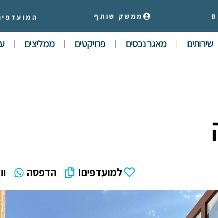
0
ממשק שותף
המועדפים
שירותים
מאגר נכסים
פרויקטים
ממליצים
עי
למועדפים!
הדפסה
וו