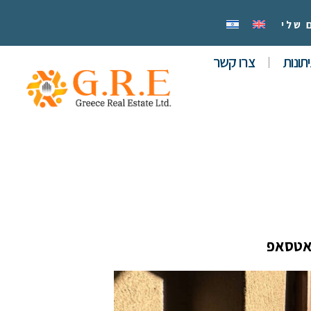
 שלי
תונות
צרו קשר
אטסאפ