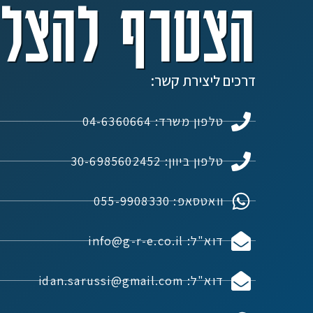
הצטרף להצלח
דרכים ליצירת קשר:
טלפון משרד: 04-6360664
טלפון ביוון: 30-6985602452
וואטסאפ: 055-9908330
דוא"ל: info@g-r-e.co.il
דוא"ל: idan.sarussi@gmail.com