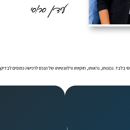
י הינו מידע ראשוני ובסיסי בלבד. נכונותו, נראותו, חוקיותו ורלוונטיותו של הנכס לרכישה כפ