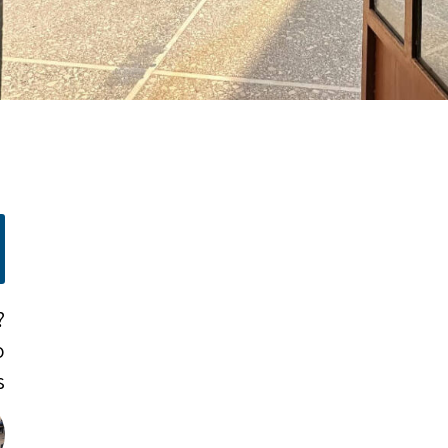
?
o
!