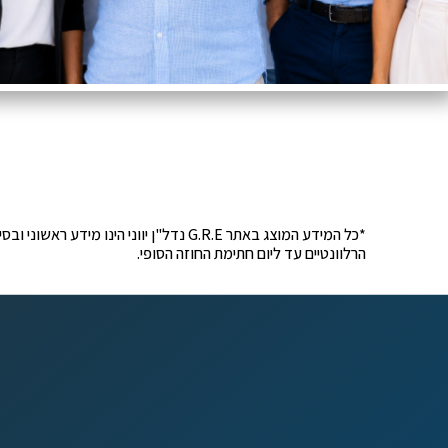
*כל המידע המוצג באתר G.R.E נדל"ן יוונ
הרלוונטיים עד ליום חתימת החוזה הסופי.