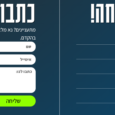
ה!
כתבו 
מתעניינים? נא מלא
בהקדם.
שליחה