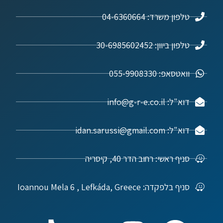
טלפון משרד: 04-6360664
טלפון ביוון: 30-6985602452
וואטסאפ: 055-9908330
דוא"ל: info@g-r-e.co.il
דוא"ל: idan.sarussi@gmail.com
סניף ראשי: רחוב הדר 40, קיסריה
סניף בלפקדה: Ioannou Mela 6 , Lefkáda, Greece