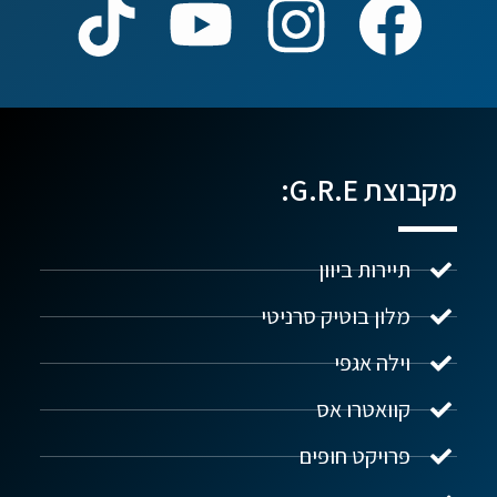
מקבוצת G.R.E:
תיירות ביוון
מלון בוטיק סרניטי
וילה אגפי
נדל"ן ביוון G.R.E
מקוון
קוואטרו אס
פרויקט חופים
שלום! איך אפשר לעזור?