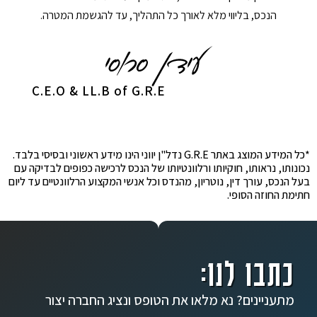
הנכס, בליווי מלא לאורך כל התהליך, עד להגשמת המטרה.
C.E.O & LL.B of G.R.E
*כל המידע המוצג באתר G.R.E נדל"ן יווני הינו מידע ראשוני ובסיסי בלבד.
נכונותו, נראותו, חוקיותו ורלוונטיותו של הנכס לרכישה כפופים לבדיקה עם
בעל הנכס, עורך דין, נוטריון, מהנדס וכל אנשי המקצוע הרלוונטיים עד ליום
חתימת החוזה הסופי.
כתבו לנו:
מתעניינים? נא מלאו את הטופס ונציג החברה יצור