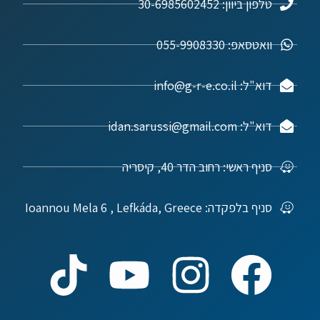
טלפון ביוון: 30-6985602452
וואטסאפ: 055-9908330
דוא"ל: info@g-r-e.co.il
דוא"ל: idan.sarussi@gmail.com
סניף ראשי: רחוב הדר 40, קיסריה
סניף בלפקדה: Ioannou Mela 6 , Lefkáda, Greece