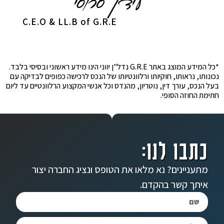
C.E.O & LL.B of G.R.E
*כל המידע המוצג באתר G.R.E נדל"ן יווני הינו מידע ראשוני ובסיסי בלבד.
נכונותו, נראותו, חוקיותו ורלוונטיותו של הנכס לרכישה כפופים לבדיקה עם
בעל הנכס, עורך דין, נוטריון, מהנדס וכל אנשי המקצוע הרלוונטיים עד ליום
חתימת החוזה הסופי.
כתבו לנו:
מתעניינים? נא מלאו את הטופס ונציג החברה יצור
איתך קשר בהקדם.