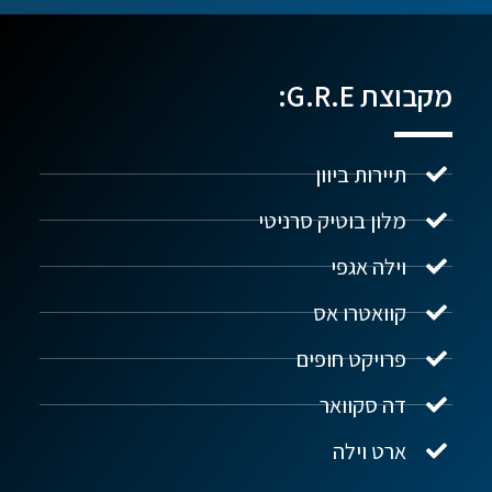
מקבוצת G.R.E:
תיירות ביוון
מלון בוטיק סרניטי
וילה אגפי
נדל"ן ביוון G.R.E
מקוון
קוואטרו אס
פרויקט חופים
שלום! איך אפשר לעזור?
דה סקוואר
ארט וילה