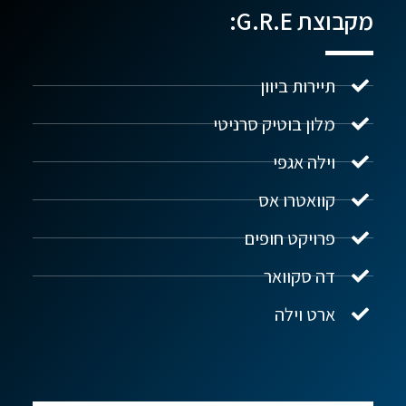
מקבוצת G.R.E:
תיירות ביוון
מלון בוטיק סרניטי
וילה אגפי
נדל"ן ביוון G.R.E
מקוון
קוואטרו אס
פרויקט חופים
שלום! איך אפשר לעזור?
דה סקוואר
ארט וילה