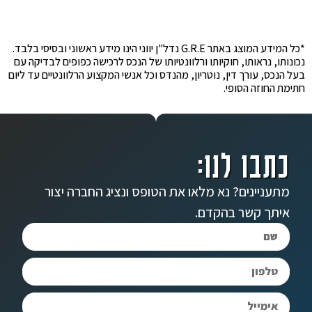
*כל המידע המוצג באתר G.R.E נדל"ן יווני הינו מידע ראשוני ובסיסי בלבד.
נכונותו, נראותו, חוקיותו ורלוונטיותו של הנכס לרכישה כפופים לבדיקה עם
בעל הנכס, עורך דין, נוטריון, מהנדס וכל אנשי המקצוע הרלוונטיים עד ליום
חתימת החוזה הסופי.
כתבו לנו:
מתעניינים? נא מלאו את הטופס ונציג החברה יצור
איתך קשר בהקדם.