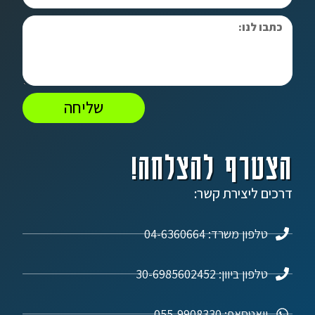
שליחה
הצטרף להצלחה!
דרכים ליצירת קשר:
טלפון משרד: 04-6360664
טלפון ביוון: 30-6985602452
וואטסאפ: 055-9908330