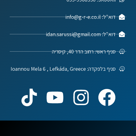
דוא"ל: info@g-r-e.co.il
דוא"ל: idan.sarussi@gmail.com
סניף ראשי: רחוב הדר 40, קיסריה
סניף בלפקדה: Ioannou Mela 6 , Lefkáda, Greece