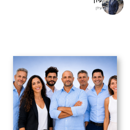
עידן
עידן